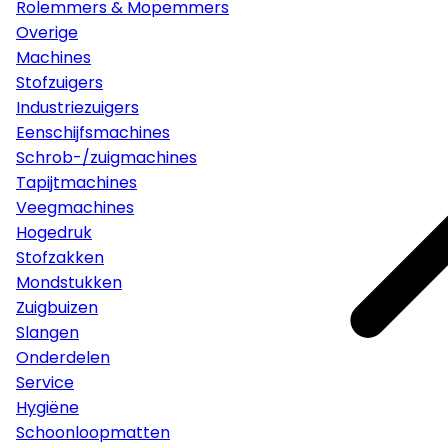
Rolemmers & Mopemmers
Overige
Machines
Stofzuigers
Industriezuigers
Eenschijfsmachines
Schrob-/zuigmachines
Tapijtmachines
Veegmachines
Hogedruk
Stofzakken
Mondstukken
Zuigbuizen
Slangen
Onderdelen
Service
Hygiëne
Schoonloopmatten