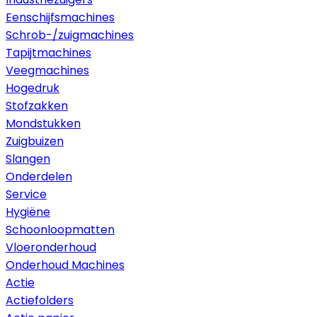
Eenschijfsmachines
Schrob-/zuigmachines
Tapijtmachines
Veegmachines
Hogedruk
Stofzakken
Mondstukken
Zuigbuizen
Slangen
Onderdelen
Service
Hygiëne
Schoonloopmatten
Vloeronderhoud
Onderhoud Machines
Actie
Actiefolders