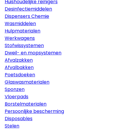
Huishoudelijke reinigers
Desinfectiemiddelen
Dispensers Chemie
Wasmiddelen
Hulpmaterialen
Werkwagens
Stofwissystemen
Dweil- en mopsystemen
Afvalzakken
Afvalbakken
Poetsdoeken
Glaswasmaterialen
Sponzen
Vloerpads
Borstelmaterialen
Persoonlijke bescherming
Disposables
Stelen