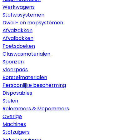
Werkwagens
Stofwissystemen
Dweil- en mopsystemen
Afvalzakken
Afvalbakken
Poetsdoeken
Glaswasmaterialen
Sponzen
Vloerpads
Borstelmaterialen
Persoonlijke bescherming
Disposables
Stelen
Rolemmers & Mopemmers
Overige
Machines
Stofzuigers
Industriezuigers