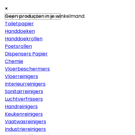
×
×
×
Papier
Geen producten in je winkelmand.
Toiletpapier
Handdoeken
Handdoekrollen
Poetsrollen
Dispensers Papier
Chemie
Vloerbeschermers
Vloerreinigers
Interieurreinigers
Sanitairreinigers
Luchtverfrissers
Handreinigers
Keukenreinigers
Vaatwasreinigers
Industriereinigers