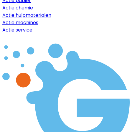
Actie papier
Actie chemie
Actie hulpmaterialen
Actie machines
Actie service