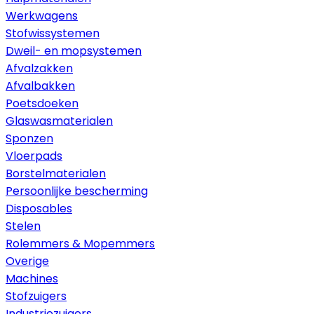
Werkwagens
Stofwissystemen
Dweil- en mopsystemen
Afvalzakken
Afvalbakken
Poetsdoeken
Glaswasmaterialen
Sponzen
Vloerpads
Borstelmaterialen
Persoonlijke bescherming
Disposables
Stelen
Rolemmers & Mopemmers
Overige
Machines
Stofzuigers
Industriezuigers