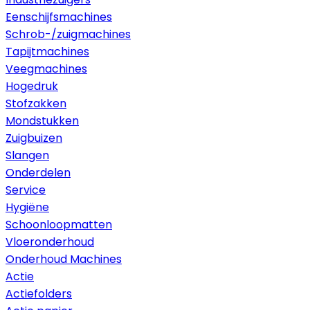
Eenschijfsmachines
Schrob-/zuigmachines
Tapijtmachines
Veegmachines
Hogedruk
Stofzakken
Mondstukken
Zuigbuizen
Slangen
Onderdelen
Service
Hygiëne
Schoonloopmatten
Vloeronderhoud
Onderhoud Machines
Actie
Actiefolders