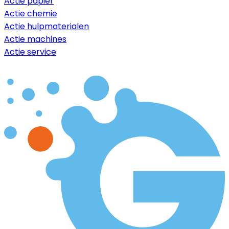
Actie papier
Actie chemie
Actie hulpmaterialen
Actie machines
Actie service