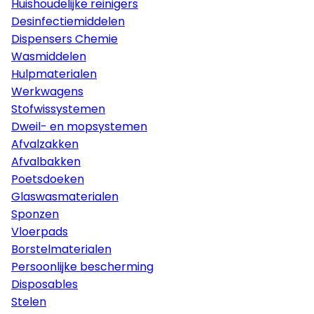
Huishoudelijke reinigers
Desinfectiemiddelen
Dispensers Chemie
Wasmiddelen
Hulpmaterialen
Werkwagens
Stofwissystemen
Dweil- en mopsystemen
Afvalzakken
Afvalbakken
Poetsdoeken
Glaswasmaterialen
Sponzen
Vloerpads
Borstelmaterialen
Persoonlijke bescherming
Disposables
Stelen