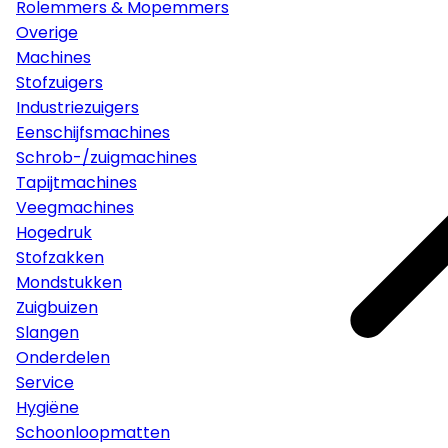
Rolemmers & Mopemmers
Overige
Machines
Stofzuigers
Industriezuigers
Eenschijfsmachines
Schrob-/zuigmachines
Tapijtmachines
Veegmachines
Hogedruk
Stofzakken
Mondstukken
Zuigbuizen
Slangen
Onderdelen
Service
Hygiëne
Schoonloopmatten