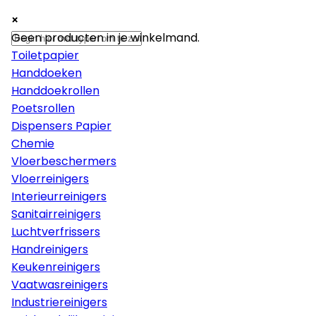
×
×
×
Papier
Geen producten in je winkelmand.
Toiletpapier
Handdoeken
Handdoekrollen
Poetsrollen
Dispensers Papier
Chemie
Vloerbeschermers
Vloerreinigers
Interieurreinigers
Sanitairreinigers
Luchtverfrissers
Handreinigers
Keukenreinigers
Vaatwasreinigers
Industriereinigers