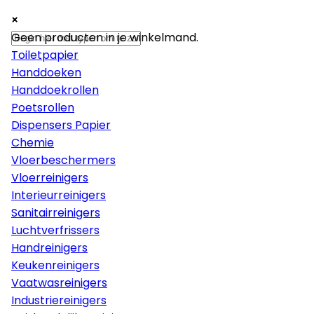
×
×
×
Papier
Geen producten in je winkelmand.
Toiletpapier
Handdoeken
Handdoekrollen
Poetsrollen
Dispensers Papier
Chemie
Vloerbeschermers
Vloerreinigers
Interieurreinigers
Sanitairreinigers
Luchtverfrissers
Handreinigers
Keukenreinigers
Vaatwasreinigers
Industriereinigers