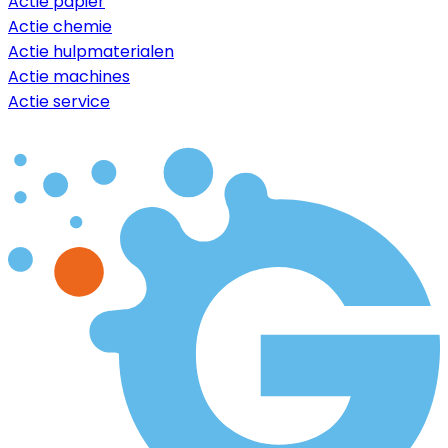
Actie papier
Actie chemie
Actie hulpmaterialen
Actie machines
Actie service