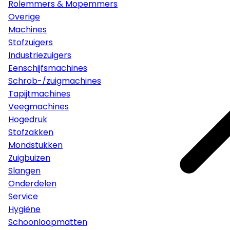
Rolemmers & Mopemmers
Overige
Machines
Stofzuigers
Industriezuigers
Eenschijfsmachines
Schrob-/zuigmachines
Tapijtmachines
Veegmachines
Hogedruk
Stofzakken
Mondstukken
Zuigbuizen
Slangen
Onderdelen
Service
Hygiëne
Schoonloopmatten