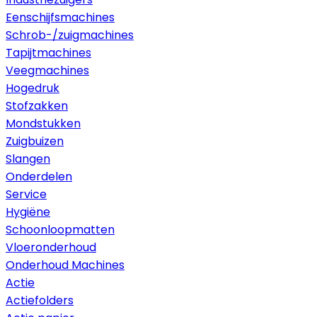
Eenschijfsmachines
Schrob-/zuigmachines
Tapijtmachines
Veegmachines
Hogedruk
Stofzakken
Mondstukken
Zuigbuizen
Slangen
Onderdelen
Service
Hygiëne
Schoonloopmatten
Vloeronderhoud
Onderhoud Machines
Actie
Actiefolders