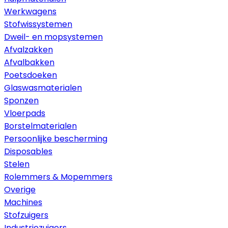
Werkwagens
Stofwissystemen
Dweil- en mopsystemen
Afvalzakken
Afvalbakken
Poetsdoeken
Glaswasmaterialen
Sponzen
Vloerpads
Borstelmaterialen
Persoonlijke bescherming
Disposables
Stelen
Rolemmers & Mopemmers
Overige
Machines
Stofzuigers
Industriezuigers