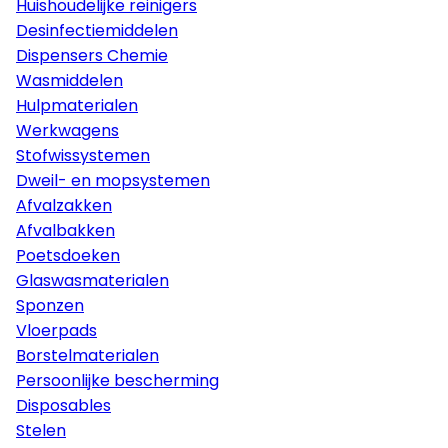
Huishoudelijke reinigers
Desinfectiemiddelen
Dispensers Chemie
Wasmiddelen
Hulpmaterialen
Werkwagens
Stofwissystemen
Dweil- en mopsystemen
Afvalzakken
Afvalbakken
Poetsdoeken
Glaswasmaterialen
Sponzen
Vloerpads
Borstelmaterialen
Persoonlijke bescherming
Disposables
Stelen