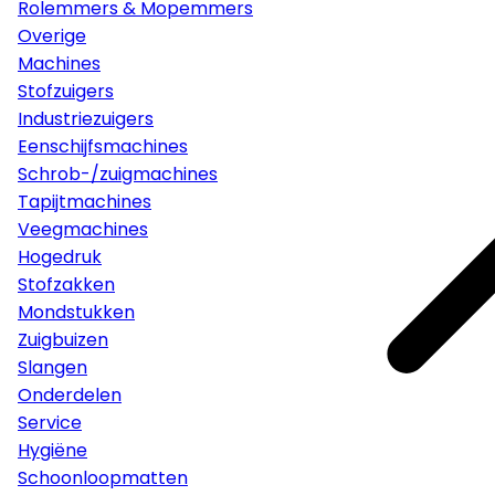
Rolemmers & Mopemmers
Overige
Machines
Stofzuigers
Industriezuigers
Eenschijfsmachines
Schrob-/zuigmachines
Tapijtmachines
Veegmachines
Hogedruk
Stofzakken
Mondstukken
Zuigbuizen
Slangen
Onderdelen
Service
Hygiëne
Schoonloopmatten