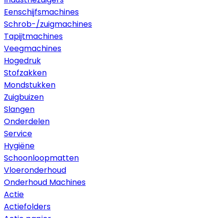
Eenschijfsmachines
Schrob-/zuigmachines
Tapijtmachines
Veegmachines
Hogedruk
Stofzakken
Mondstukken
Zuigbuizen
Slangen
Onderdelen
Service
Hygiëne
Schoonloopmatten
Vloeronderhoud
Onderhoud Machines
Actie
Actiefolders