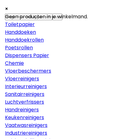
×
×
×
Papier
Geen producten in je winkelmand.
Toiletpapier
Handdoeken
Handdoekrollen
Poetsrollen
Dispensers Papier
Chemie
Vloerbeschermers
Vloerreinigers
Interieurreinigers
Sanitairreinigers
Luchtverfrissers
Handreinigers
Keukenreinigers
Vaatwasreinigers
Industriereinigers