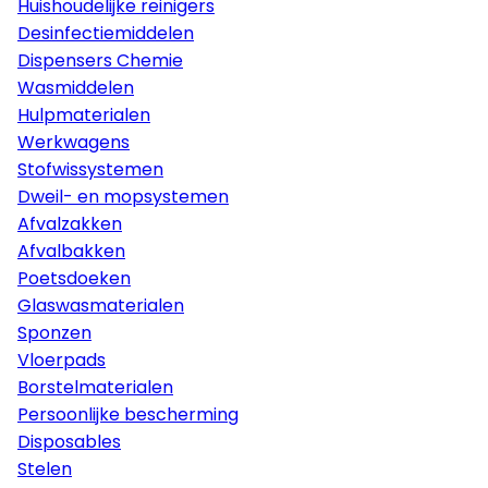
Huishoudelijke reinigers
Desinfectiemiddelen
Dispensers Chemie
Wasmiddelen
Hulpmaterialen
Werkwagens
Stofwissystemen
Dweil- en mopsystemen
Afvalzakken
Afvalbakken
Poetsdoeken
Glaswasmaterialen
Sponzen
Vloerpads
Borstelmaterialen
Persoonlijke bescherming
Disposables
Stelen