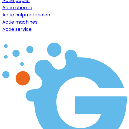
Actie papier
Actie chemie
Actie hulpmaterialen
Actie machines
Actie service