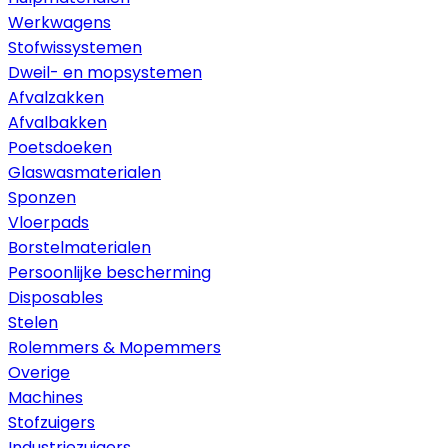
Werkwagens
Stofwissystemen
Dweil- en mopsystemen
Afvalzakken
Afvalbakken
Poetsdoeken
Glaswasmaterialen
Sponzen
Vloerpads
Borstelmaterialen
Persoonlijke bescherming
Disposables
Stelen
Rolemmers & Mopemmers
Overige
Machines
Stofzuigers
Industriezuigers