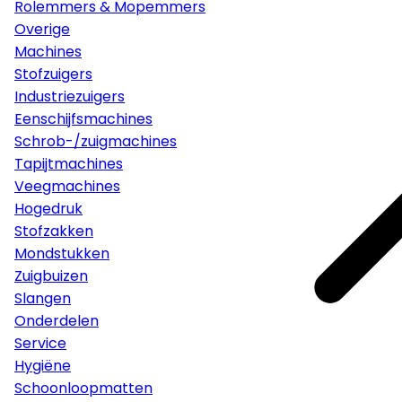
Rolemmers & Mopemmers
Overige
Machines
Stofzuigers
Industriezuigers
Eenschijfsmachines
Schrob-/zuigmachines
Tapijtmachines
Veegmachines
Hogedruk
Stofzakken
Mondstukken
Zuigbuizen
Slangen
Onderdelen
Service
Hygiëne
Schoonloopmatten