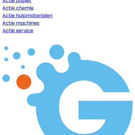
Actie papier
Actie chemie
Actie hulpmaterialen
Actie machines
Actie service