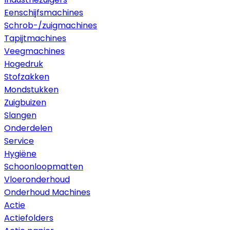
Eenschijfsmachines
Schrob-/zuigmachines
Tapijtmachines
Veegmachines
Hogedruk
Stofzakken
Mondstukken
Zuigbuizen
Slangen
Onderdelen
Service
Hygiëne
Schoonloopmatten
Vloeronderhoud
Onderhoud Machines
Actie
Actiefolders