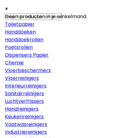
×
×
×
Papier
Geen producten in je winkelmand.
Toiletpapier
Handdoeken
Handdoekrollen
Poetsrollen
Dispensers Papier
Chemie
Vloerbeschermers
Vloerreinigers
Interieurreinigers
Sanitairreinigers
Luchtverfrissers
Handreinigers
Keukenreinigers
Vaatwasreinigers
Industriereinigers