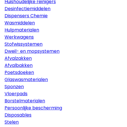
Huishoudelijke reinigers
Desinfectiemiddelen
Dispensers Chemie
Wasmiddelen
Hulpmaterialen
Werkwagens
Stofwissystemen
Dweil- en mopsystemen
Afvalzakken
Afvalbakken
Poetsdoeken
Glaswasmaterialen
Sponzen
Vloerpads
Borstelmaterialen
Persoonlijke bescherming
Disposables
Stelen