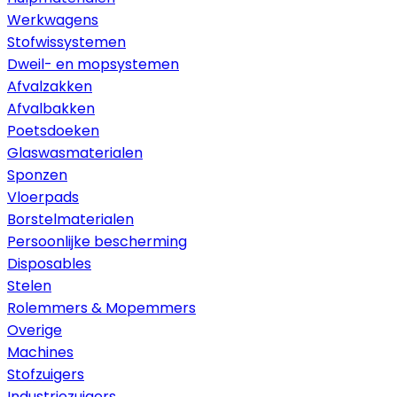
Werkwagens
Stofwissystemen
Dweil- en mopsystemen
Afvalzakken
Afvalbakken
Poetsdoeken
Glaswasmaterialen
Sponzen
Vloerpads
Borstelmaterialen
Persoonlijke bescherming
Disposables
Stelen
Rolemmers & Mopemmers
Overige
Machines
Stofzuigers
Industriezuigers