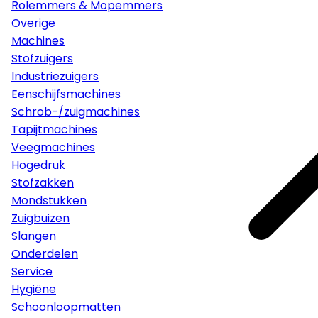
Rolemmers & Mopemmers
Overige
Machines
Stofzuigers
Industriezuigers
Eenschijfsmachines
Schrob-/zuigmachines
Tapijtmachines
Veegmachines
Hogedruk
Stofzakken
Mondstukken
Zuigbuizen
Slangen
Onderdelen
Service
Hygiëne
Schoonloopmatten