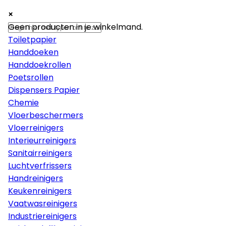
×
×
×
Papier
Geen producten in je winkelmand.
Toiletpapier
Handdoeken
Handdoekrollen
Poetsrollen
Dispensers Papier
Chemie
Vloerbeschermers
Vloerreinigers
Interieurreinigers
Sanitairreinigers
Luchtverfrissers
Handreinigers
Keukenreinigers
Vaatwasreinigers
Industriereinigers