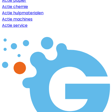
Actie papier
Actie chemie
Actie hulpmaterialen
Actie machines
Actie service