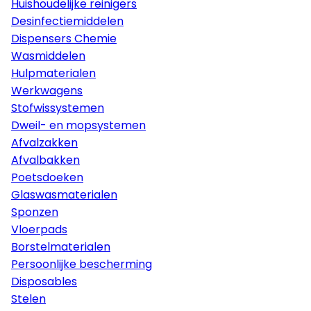
Huishoudelijke reinigers
Desinfectiemiddelen
Dispensers Chemie
Wasmiddelen
Hulpmaterialen
Werkwagens
Stofwissystemen
Dweil- en mopsystemen
Afvalzakken
Afvalbakken
Poetsdoeken
Glaswasmaterialen
Sponzen
Vloerpads
Borstelmaterialen
Persoonlijke bescherming
Disposables
Stelen