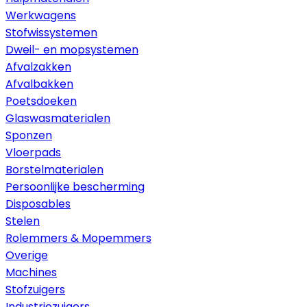
Werkwagens
Stofwissystemen
Dweil- en mopsystemen
Afvalzakken
Afvalbakken
Poetsdoeken
Glaswasmaterialen
Sponzen
Vloerpads
Borstelmaterialen
Persoonlijke bescherming
Disposables
Stelen
Rolemmers & Mopemmers
Overige
Machines
Stofzuigers
Industriezuigers