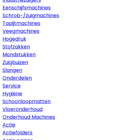
Eenschijfsmachines
Schrob-/zuigmachines
Tapijtmachines
Veegmachines
Hogedruk
Stofzakken
Mondstukken
Zuigbuizen
Slangen
Onderdelen
Service
Hygiëne
Schoonloopmatten
Vloeronderhoud
Onderhoud Machines
Actie
Actiefolders