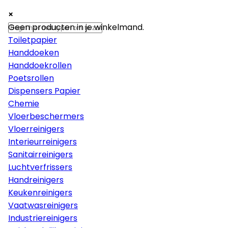
×
×
×
Papier
Geen producten in je winkelmand.
Toiletpapier
Handdoeken
Handdoekrollen
Poetsrollen
Dispensers Papier
Chemie
Vloerbeschermers
Vloerreinigers
Interieurreinigers
Sanitairreinigers
Luchtverfrissers
Handreinigers
Keukenreinigers
Vaatwasreinigers
Industriereinigers