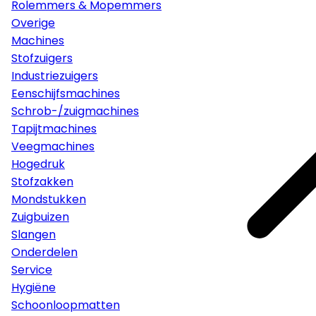
Rolemmers & Mopemmers
Overige
Machines
Stofzuigers
Industriezuigers
Eenschijfsmachines
Schrob-/zuigmachines
Tapijtmachines
Veegmachines
Hogedruk
Stofzakken
Mondstukken
Zuigbuizen
Slangen
Onderdelen
Service
Hygiëne
Schoonloopmatten