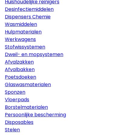
Huishoudelijke reinigers
Desinfectiemiddelen
Dispensers Chemie
Wasmiddelen
Hulpmaterialen
Werkwagens
Stofwissystemen
Dweil- en mopsystemen
Afvalzakken
Afvalbakken
Poetsdoeken
Glaswasmaterialen
Sponzen
Vloerpads
Borstelmaterialen
Persoonlijke bescherming
Disposables
Stelen