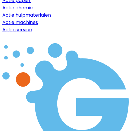
Actie papier
Actie chemie
Actie hulpmaterialen
Actie machines
Actie service