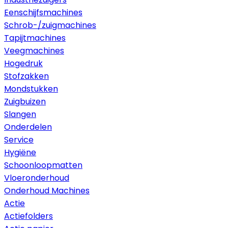
Eenschijfsmachines
Schrob-/zuigmachines
Tapijtmachines
Veegmachines
Hogedruk
Stofzakken
Mondstukken
Zuigbuizen
Slangen
Onderdelen
Service
Hygiëne
Schoonloopmatten
Vloeronderhoud
Onderhoud Machines
Actie
Actiefolders