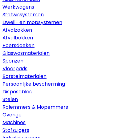
Werkwagens
Stofwissystemen
Dweil- en mopsystemen
Afvalzakken
Afvalbakken
Poetsdoeken
Glaswasmaterialen
Sponzen
Vloerpads
Borstelmaterialen
Persoonlijke bescherming
Disposables
Stelen
Rolemmers & Mopemmers
Overige
Machines
Stofzuigers
Industriezuigers