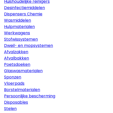
Huishoudelijke reinigers
Desinfectiemiddelen
Dispensers Chemie
Wasmiddelen
Hulpmaterialen
Werkwagens
Stofwissystemen
Dweil- en mopsystemen
Afvalzakken
Afvalbakken
Poetsdoeken
Glaswasmaterialen
Sponzen
Vloerpads
Borstelmaterialen
Persoonlijke bescherming
Disposables
Stelen