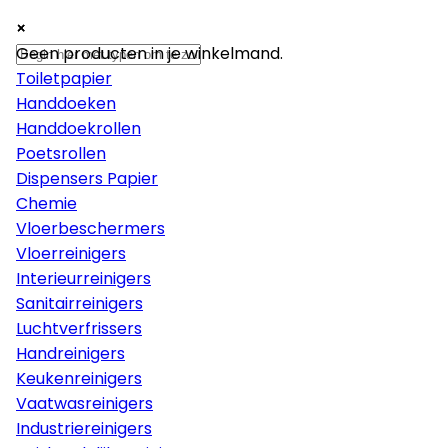
×
×
×
Papier
Geen producten in je winkelmand.
Toiletpapier
Handdoeken
Handdoekrollen
Poetsrollen
Dispensers Papier
Chemie
Vloerbeschermers
Vloerreinigers
Interieurreinigers
Sanitairreinigers
Luchtverfrissers
Handreinigers
Keukenreinigers
Vaatwasreinigers
Industriereinigers