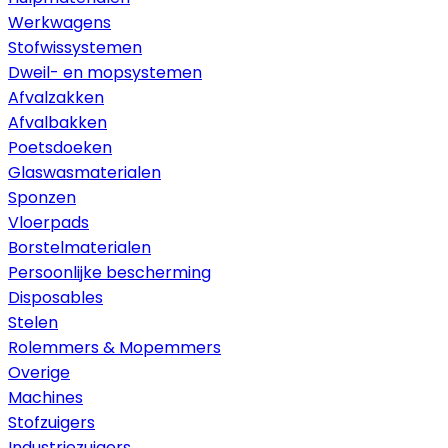
Werkwagens
Stofwissystemen
Dweil- en mopsystemen
Afvalzakken
Afvalbakken
Poetsdoeken
Glaswasmaterialen
Sponzen
Vloerpads
Borstelmaterialen
Persoonlijke bescherming
Disposables
Stelen
Rolemmers & Mopemmers
Overige
Machines
Stofzuigers
Industriezuigers