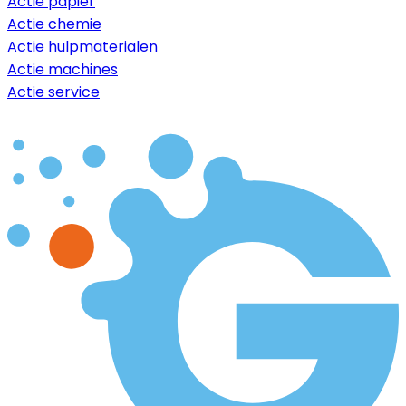
Actie papier
Actie chemie
Actie hulpmaterialen
Actie machines
Actie service