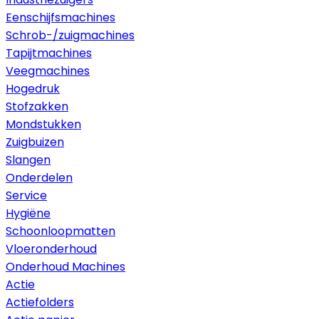
Eenschijfsmachines
Schrob-/zuigmachines
Tapijtmachines
Veegmachines
Hogedruk
Stofzakken
Mondstukken
Zuigbuizen
Slangen
Onderdelen
Service
Hygiëne
Schoonloopmatten
Vloeronderhoud
Onderhoud Machines
Actie
Actiefolders