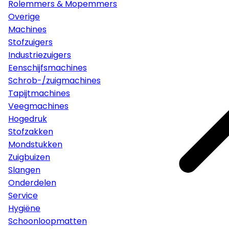
Rolemmers & Mopemmers
Overige
Machines
Stofzuigers
Industriezuigers
Eenschijfsmachines
Schrob-/zuigmachines
Tapijtmachines
Veegmachines
Hogedruk
Stofzakken
Mondstukken
Zuigbuizen
Slangen
Onderdelen
Service
Hygiëne
Schoonloopmatten