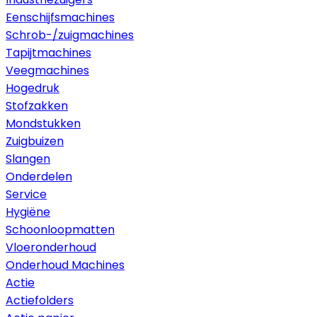
Eenschijfsmachines
Schrob-/zuigmachines
Tapijtmachines
Veegmachines
Hogedruk
Stofzakken
Mondstukken
Zuigbuizen
Slangen
Onderdelen
Service
Hygiëne
Schoonloopmatten
Vloeronderhoud
Onderhoud Machines
Actie
Actiefolders