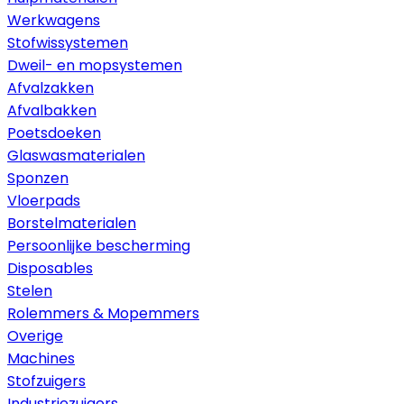
Werkwagens
Stofwissystemen
Dweil- en mopsystemen
Afvalzakken
Afvalbakken
Poetsdoeken
Glaswasmaterialen
Sponzen
Vloerpads
Borstelmaterialen
Persoonlijke bescherming
Disposables
Stelen
Rolemmers & Mopemmers
Overige
Machines
Stofzuigers
Industriezuigers