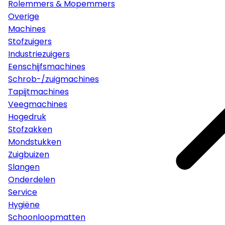
Rolemmers & Mopemmers
Overige
Machines
Stofzuigers
Industriezuigers
Eenschijfsmachines
Schrob-/zuigmachines
Tapijtmachines
Veegmachines
Hogedruk
Stofzakken
Mondstukken
Zuigbuizen
Slangen
Onderdelen
Service
Hygiëne
Schoonloopmatten