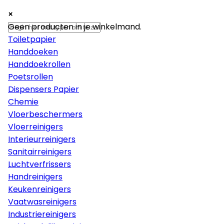
×
×
×
Papier
Geen producten in je winkelmand.
Toiletpapier
Handdoeken
Handdoekrollen
Poetsrollen
Dispensers Papier
Chemie
Vloerbeschermers
Vloerreinigers
Interieurreinigers
Sanitairreinigers
Luchtverfrissers
Handreinigers
Keukenreinigers
Vaatwasreinigers
Industriereinigers