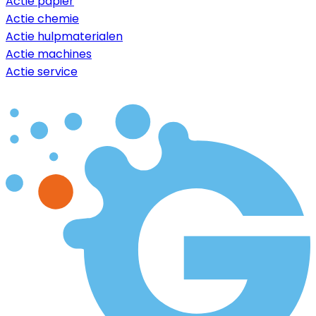
Actie papier
Actie chemie
Actie hulpmaterialen
Actie machines
Actie service