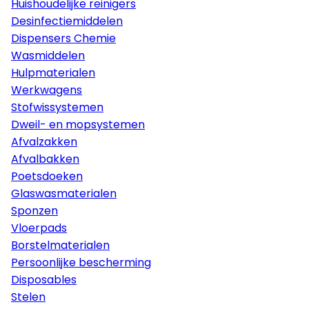
Huishoudelijke reinigers
Desinfectiemiddelen
Dispensers Chemie
Wasmiddelen
Hulpmaterialen
Werkwagens
Stofwissystemen
Dweil- en mopsystemen
Afvalzakken
Afvalbakken
Poetsdoeken
Glaswasmaterialen
Sponzen
Vloerpads
Borstelmaterialen
Persoonlijke bescherming
Disposables
Stelen