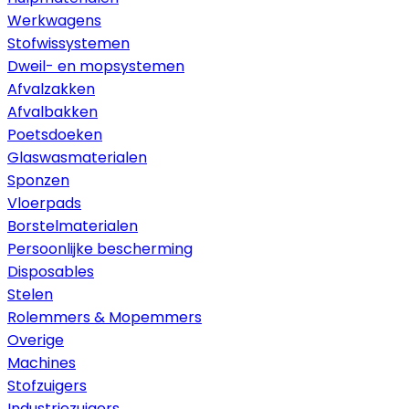
Werkwagens
Stofwissystemen
Dweil- en mopsystemen
Afvalzakken
Afvalbakken
Poetsdoeken
Glaswasmaterialen
Sponzen
Vloerpads
Borstelmaterialen
Persoonlijke bescherming
Disposables
Stelen
Rolemmers & Mopemmers
Overige
Machines
Stofzuigers
Industriezuigers