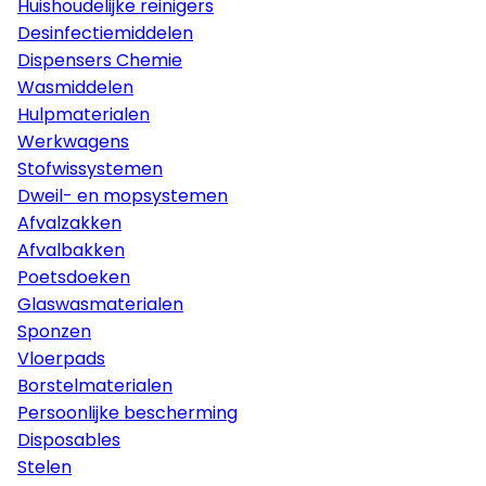
Huishoudelijke reinigers
Desinfectiemiddelen
Dispensers Chemie
Wasmiddelen
Hulpmaterialen
Werkwagens
Stofwissystemen
Dweil- en mopsystemen
Afvalzakken
Afvalbakken
Poetsdoeken
Glaswasmaterialen
Sponzen
Vloerpads
Borstelmaterialen
Persoonlijke bescherming
Disposables
Stelen