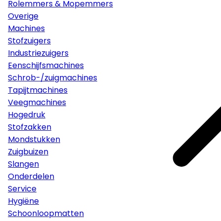
Rolemmers & Mopemmers
Overige
Machines
Stofzuigers
Industriezuigers
Eenschijfsmachines
Schrob-/zuigmachines
Tapijtmachines
Veegmachines
Hogedruk
Stofzakken
Mondstukken
Zuigbuizen
Slangen
Onderdelen
Service
Hygiëne
Schoonloopmatten