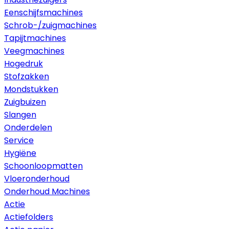
Eenschijfsmachines
Schrob-/zuigmachines
Tapijtmachines
Veegmachines
Hogedruk
Stofzakken
Mondstukken
Zuigbuizen
Slangen
Onderdelen
Service
Hygiëne
Schoonloopmatten
Vloeronderhoud
Onderhoud Machines
Actie
Actiefolders