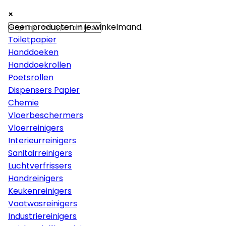
×
×
×
Papier
Geen producten in je winkelmand.
Toiletpapier
Handdoeken
Handdoekrollen
Poetsrollen
Dispensers Papier
Chemie
Vloerbeschermers
Vloerreinigers
Interieurreinigers
Sanitairreinigers
Luchtverfrissers
Handreinigers
Keukenreinigers
Vaatwasreinigers
Industriereinigers