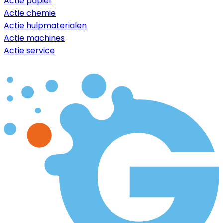
Actie papier
Actie chemie
Actie hulpmaterialen
Actie machines
Actie service