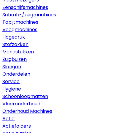
Eenschijfsmachines
Schrob-/zuigmachines
Tapijtmachines
Veegmachines
Hogedruk
Stofzakken
Mondstukken
Zuigbuizen
Slangen
Onderdelen
Service
Hygiëne
Schoonloopmatten
Vloeronderhoud
Onderhoud Machines
Actie
Actiefolders