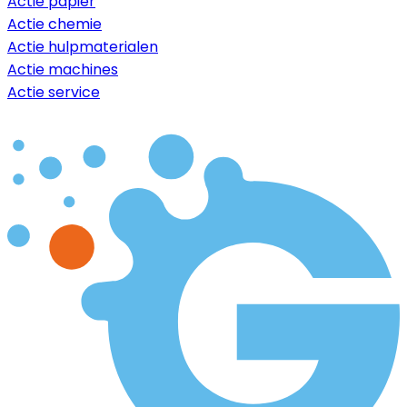
Actie papier
Actie chemie
Actie hulpmaterialen
Actie machines
Actie service