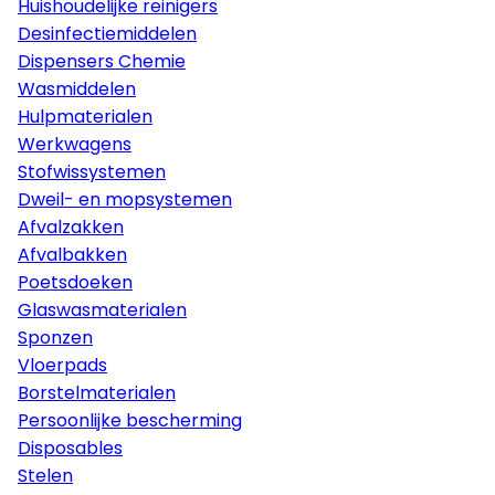
Huishoudelijke reinigers
Desinfectiemiddelen
Dispensers Chemie
Wasmiddelen
Hulpmaterialen
Werkwagens
Stofwissystemen
Dweil- en mopsystemen
Afvalzakken
Afvalbakken
Poetsdoeken
Glaswasmaterialen
Sponzen
Vloerpads
Borstelmaterialen
Persoonlijke bescherming
Disposables
Stelen