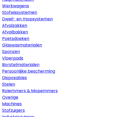
Werkwagens
Stofwissystemen
Dweil- en mopsystemen
Afvalzakken
Afvalbakken
Poetsdoeken
Glaswasmaterialen
Sponzen
Vloerpads
Borstelmaterialen
Persoonlijke bescherming
Disposables
Stelen
Rolemmers & Mopemmers
Overige
Machines
Stofzuigers
Industriezuigers