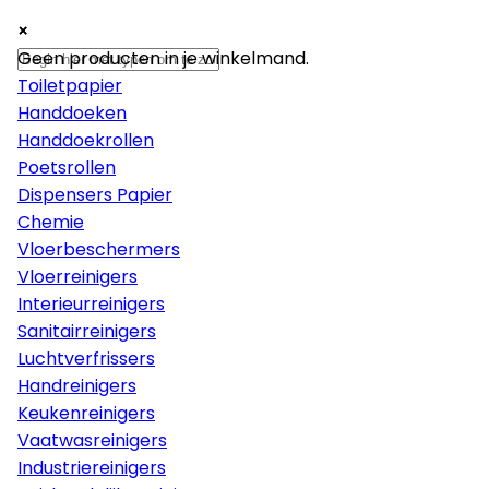
×
×
×
Papier
Geen producten in je winkelmand.
Toiletpapier
Handdoeken
Handdoekrollen
Poetsrollen
Dispensers Papier
Chemie
Vloerbeschermers
Vloerreinigers
Interieurreinigers
Sanitairreinigers
Luchtverfrissers
Handreinigers
Keukenreinigers
Vaatwasreinigers
Industriereinigers