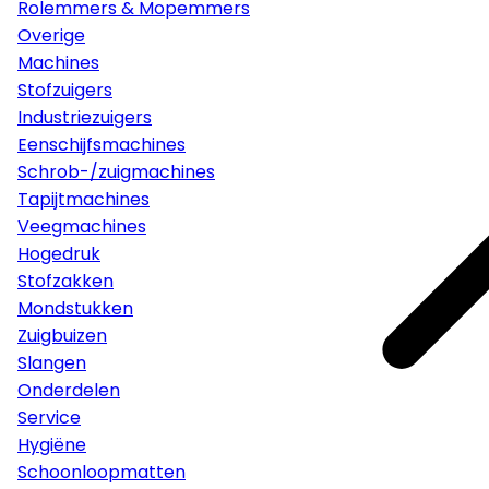
Rolemmers & Mopemmers
Overige
Machines
Stofzuigers
Industriezuigers
Eenschijfsmachines
Schrob-/zuigmachines
Tapijtmachines
Veegmachines
Hogedruk
Stofzakken
Mondstukken
Zuigbuizen
Slangen
Onderdelen
Service
Hygiëne
Schoonloopmatten