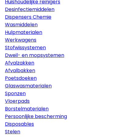
Huishoudelijke reinigers
Desinfectiemiddelen
Dispensers Chemie
Wasmiddelen
Hulpmaterialen
Werkwagens
Stofwissystemen
Dweil- en mopsystemen
Afvalzakken
Afvalbakken
Poetsdoeken
Glaswasmaterialen
Sponzen
Vloerpads
Borstelmaterialen
Persoonlijke bescherming
Disposables
Stelen