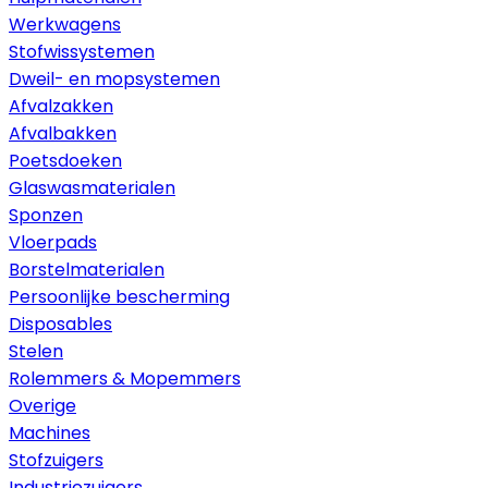
Werkwagens
Stofwissystemen
Dweil- en mopsystemen
Afvalzakken
Afvalbakken
Poetsdoeken
Glaswasmaterialen
Sponzen
Vloerpads
Borstelmaterialen
Persoonlijke bescherming
Disposables
Stelen
Rolemmers & Mopemmers
Overige
Machines
Stofzuigers
Industriezuigers