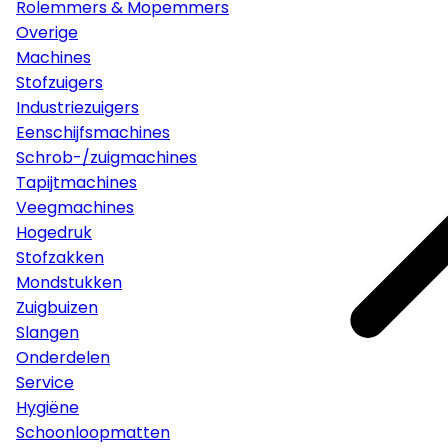
Rolemmers & Mopemmers
Overige
Machines
Stofzuigers
Industriezuigers
Eenschijfsmachines
Schrob-/zuigmachines
Tapijtmachines
Veegmachines
Hogedruk
Stofzakken
Mondstukken
Zuigbuizen
Slangen
Onderdelen
Service
Hygiëne
Schoonloopmatten