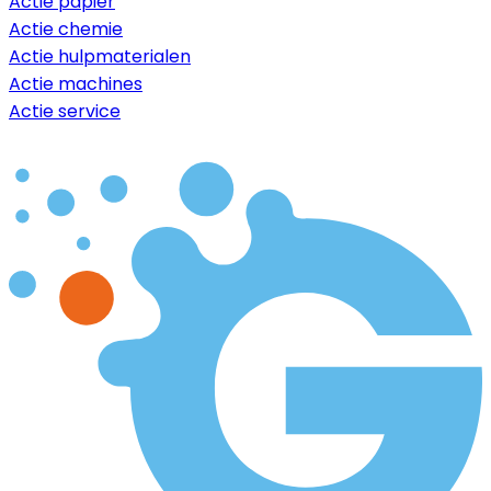
Actie papier
Actie chemie
Actie hulpmaterialen
Actie machines
Actie service