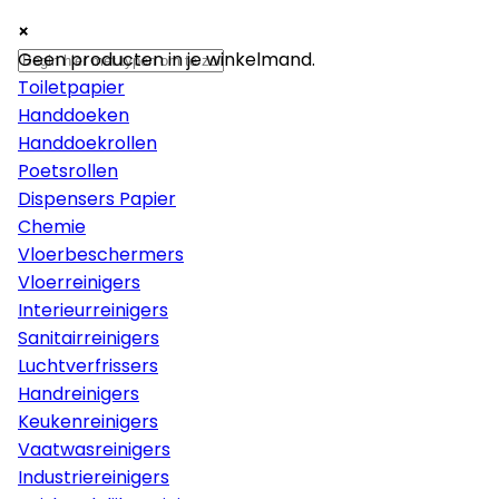
×
×
×
Papier
Geen producten in je winkelmand.
Toiletpapier
Handdoeken
Handdoekrollen
Poetsrollen
Dispensers Papier
Chemie
Vloerbeschermers
Vloerreinigers
Interieurreinigers
Sanitairreinigers
Luchtverfrissers
Handreinigers
Keukenreinigers
Vaatwasreinigers
Industriereinigers