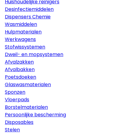
Huishoudelijke reinigers
Desinfectiemiddelen
Dispensers Chemie
Wasmiddelen
Hulpmaterialen
Werkwagens
Stofwissystemen
Dweil- en mopsystemen
Afvalzakken
Afvalbakken
Poetsdoeken
Glaswasmaterialen
Sponzen
Vloerpads
Borstelmaterialen
Persoonlijke bescherming
Disposables
Stelen