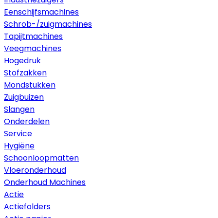
Eenschijfsmachines
Schrob-/zuigmachines
Tapijtmachines
Veegmachines
Hogedruk
Stofzakken
Mondstukken
Zuigbuizen
Slangen
Onderdelen
Service
Hygiëne
Schoonloopmatten
Vloeronderhoud
Onderhoud Machines
Actie
Actiefolders