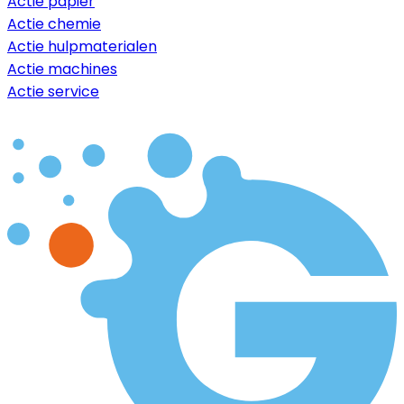
Actie papier
Actie chemie
Actie hulpmaterialen
Actie machines
Actie service