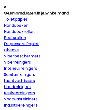
×
×
×
Papier
Geen producten in je winkelmand.
Toiletpapier
Handdoeken
Handdoekrollen
Poetsrollen
Dispensers Papier
Chemie
Vloerbeschermers
Vloerreinigers
Interieurreinigers
Sanitairreinigers
Luchtverfrissers
Handreinigers
Keukenreinigers
Vaatwasreinigers
Industriereinigers