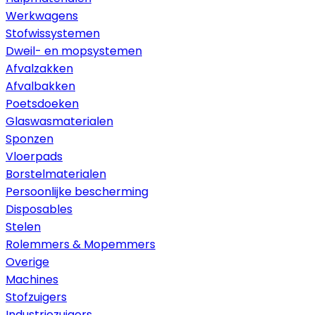
Werkwagens
Stofwissystemen
Dweil- en mopsystemen
Afvalzakken
Afvalbakken
Poetsdoeken
Glaswasmaterialen
Sponzen
Vloerpads
Borstelmaterialen
Persoonlijke bescherming
Disposables
Stelen
Rolemmers & Mopemmers
Overige
Machines
Stofzuigers
Industriezuigers