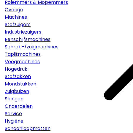
Rolemmers & Mopemmers
Overige
Machines
Stofzuigers
Industriezuigers
Eenschijfsmachines
Schrob-/zuigmachines
Tapijtmachines
Veegmachines
Hogedruk
Stofzakken
Mondstukken
Zuigbuizen
Slangen
Onderdelen
Service
Hygiëne
Schoonloopmatten