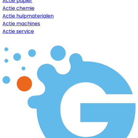
Actie papier
Actie chemie
Actie hulpmaterialen
Actie machines
Actie service