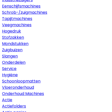
Eenschijfsmachines
Schrob-/zuigmachines
Tapijtmachines
Veegmachines
Hogedruk
Stofzakken
Mondstukken
Zuigbuizen
Slangen
Onderdelen
Service
Hygiëne
Schoonloopmatten
Vloeronderhoud
Onderhoud Machines
Actie
Actiefolders