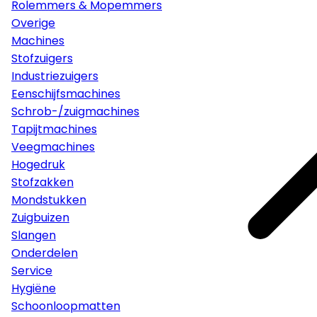
Rolemmers & Mopemmers
Overige
Machines
Stofzuigers
Industriezuigers
Eenschijfsmachines
Schrob-/zuigmachines
Tapijtmachines
Veegmachines
Hogedruk
Stofzakken
Mondstukken
Zuigbuizen
Slangen
Onderdelen
Service
Hygiëne
Schoonloopmatten