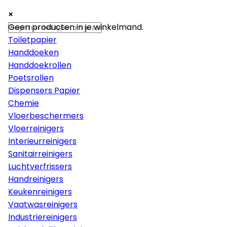
×
×
×
Papier
Geen producten in je winkelmand.
Toiletpapier
Handdoeken
Handdoekrollen
Poetsrollen
Dispensers Papier
Chemie
Vloerbeschermers
Vloerreinigers
Interieurreinigers
Sanitairreinigers
Luchtverfrissers
Handreinigers
Keukenreinigers
Vaatwasreinigers
Industriereinigers