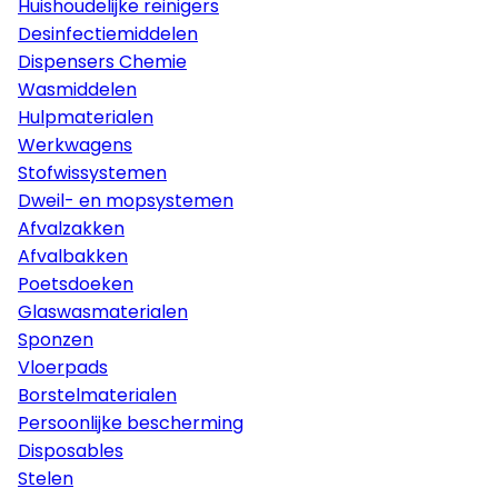
Huishoudelijke reinigers
Desinfectiemiddelen
Dispensers Chemie
Wasmiddelen
Hulpmaterialen
Werkwagens
Stofwissystemen
Dweil- en mopsystemen
Afvalzakken
Afvalbakken
Poetsdoeken
Glaswasmaterialen
Sponzen
Vloerpads
Borstelmaterialen
Persoonlijke bescherming
Disposables
Stelen