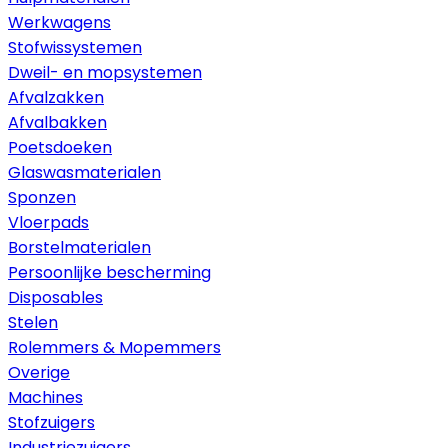
Werkwagens
Stofwissystemen
Dweil- en mopsystemen
Afvalzakken
Afvalbakken
Poetsdoeken
Glaswasmaterialen
Sponzen
Vloerpads
Borstelmaterialen
Persoonlijke bescherming
Disposables
Stelen
Rolemmers & Mopemmers
Overige
Machines
Stofzuigers
Industriezuigers