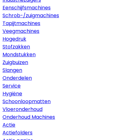
Eenschijfsmachines
Schrob-/zuigmachines
Tapijtmachines
Veegmachines
Hogedruk
Stofzakken
Mondstukken
Zuigbuizen
Slangen
Onderdelen
Service
Hygiëne
Schoonloopmatten
Vloeronderhoud
Onderhoud Machines
Actie
Actiefolders