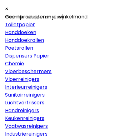
×
×
×
Papier
Geen producten in je winkelmand.
Toiletpapier
Handdoeken
Handdoekrollen
Poetsrollen
Dispensers Papier
Chemie
Vloerbeschermers
Vloerreinigers
Interieurreinigers
Sanitairreinigers
Luchtverfrissers
Handreinigers
Keukenreinigers
Vaatwasreinigers
Industriereinigers