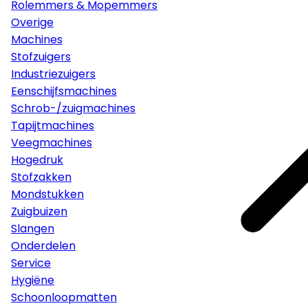
Rolemmers & Mopemmers
Overige
Machines
Stofzuigers
Industriezuigers
Eenschijfsmachines
Schrob-/zuigmachines
Tapijtmachines
Veegmachines
Hogedruk
Stofzakken
Mondstukken
Zuigbuizen
Slangen
Onderdelen
Service
Hygiëne
Schoonloopmatten