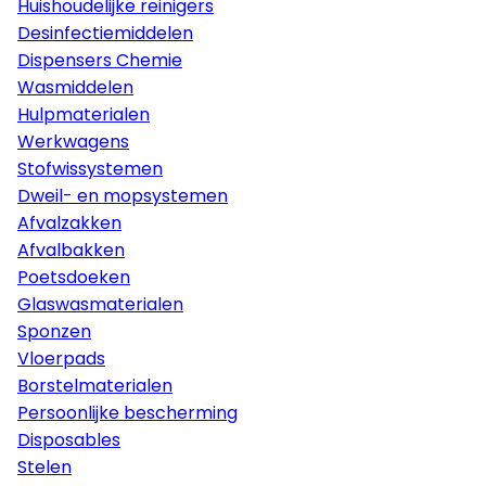
Huishoudelijke reinigers
Desinfectiemiddelen
Dispensers Chemie
Wasmiddelen
Hulpmaterialen
Werkwagens
Stofwissystemen
Dweil- en mopsystemen
Afvalzakken
Afvalbakken
Poetsdoeken
Glaswasmaterialen
Sponzen
Vloerpads
Borstelmaterialen
Persoonlijke bescherming
Disposables
Stelen