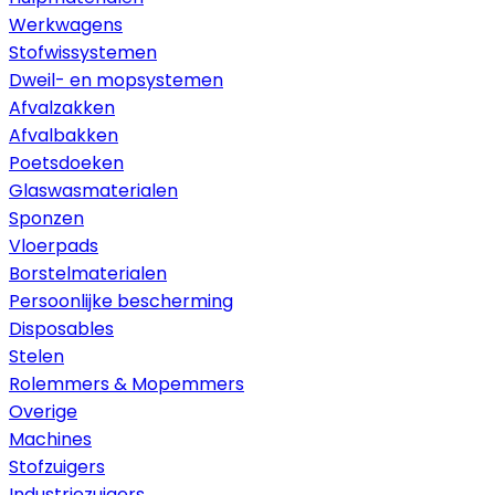
Werkwagens
Stofwissystemen
Dweil- en mopsystemen
Afvalzakken
Afvalbakken
Poetsdoeken
Glaswasmaterialen
Sponzen
Vloerpads
Borstelmaterialen
Persoonlijke bescherming
Disposables
Stelen
Rolemmers & Mopemmers
Overige
Machines
Stofzuigers
Industriezuigers