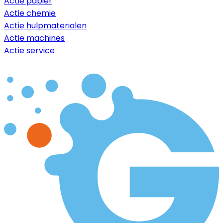
Actie papier
Actie chemie
Actie hulpmaterialen
Actie machines
Actie service