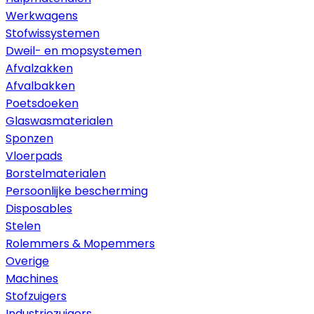
Werkwagens
Stofwissystemen
Dweil- en mopsystemen
Afvalzakken
Afvalbakken
Poetsdoeken
Glaswasmaterialen
Sponzen
Vloerpads
Borstelmaterialen
Persoonlijke bescherming
Disposables
Stelen
Rolemmers & Mopemmers
Overige
Machines
Stofzuigers
Industriezuigers