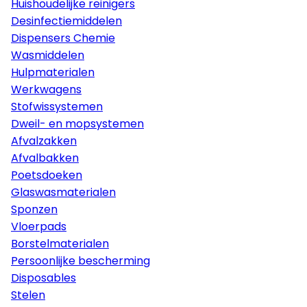
Huishoudelijke reinigers
Desinfectiemiddelen
Dispensers Chemie
Wasmiddelen
Hulpmaterialen
Werkwagens
Stofwissystemen
Dweil- en mopsystemen
Afvalzakken
Afvalbakken
Poetsdoeken
Glaswasmaterialen
Sponzen
Vloerpads
Borstelmaterialen
Persoonlijke bescherming
Disposables
Stelen