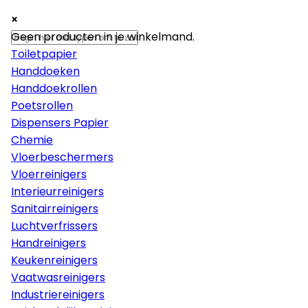
×
×
×
Papier
Geen producten in je winkelmand.
Toiletpapier
Handdoeken
Handdoekrollen
Poetsrollen
Dispensers Papier
Chemie
Vloerbeschermers
Vloerreinigers
Interieurreinigers
Sanitairreinigers
Luchtverfrissers
Handreinigers
Keukenreinigers
Vaatwasreinigers
Industriereinigers