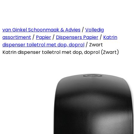
van Ginkel Schoonmaak & Advies
/
Volledig
assortiment
/
Papier
/
Dispensers Papier
/
Katrin
dispenser toiletrol met dop, doprol
/ Zwart
Katrin dispenser toiletrol met dop, doprol (Zwart)