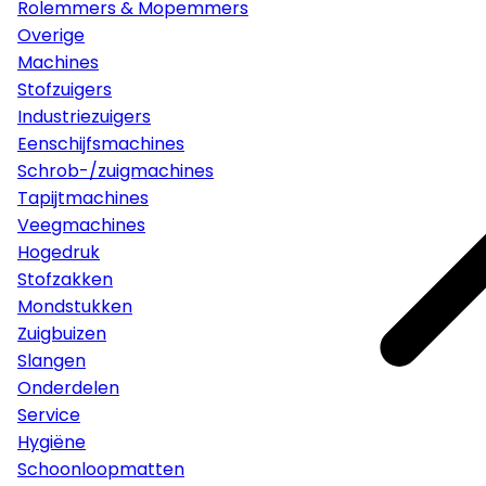
Rolemmers & Mopemmers
Overige
Machines
Stofzuigers
Industriezuigers
Eenschijfsmachines
Schrob-/zuigmachines
Tapijtmachines
Veegmachines
Hogedruk
Stofzakken
Mondstukken
Zuigbuizen
Slangen
Onderdelen
Service
Hygiëne
Schoonloopmatten