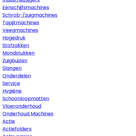
Eenschijfsmachines
Schrob-/zuigmachines
Tapijtmachines
Veegmachines
Hogedruk
Stofzakken
Mondstukken
Zuigbuizen
Slangen
Onderdelen
Service
Hygiëne
Schoonloopmatten
Vloeronderhoud
Onderhoud Machines
Actie
Actiefolders