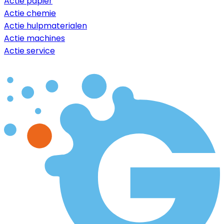
Actie papier
Actie chemie
Actie hulpmaterialen
Actie machines
Actie service