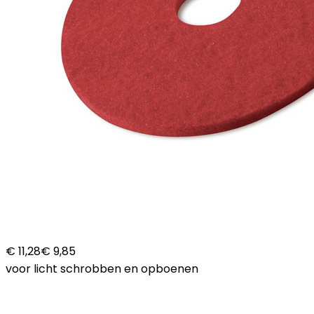
€ 11,28
€ 9,85
voor licht schrobben en opboenen