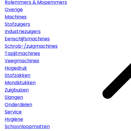
Rolemmers & Mopemmers
Overige
Machines
Stofzuigers
Industriezuigers
Eenschijfsmachines
Schrob-/zuigmachines
Tapijtmachines
Veegmachines
Hogedruk
Stofzakken
Mondstukken
Zuigbuizen
Slangen
Onderdelen
Service
Hygiëne
Schoonloopmatten