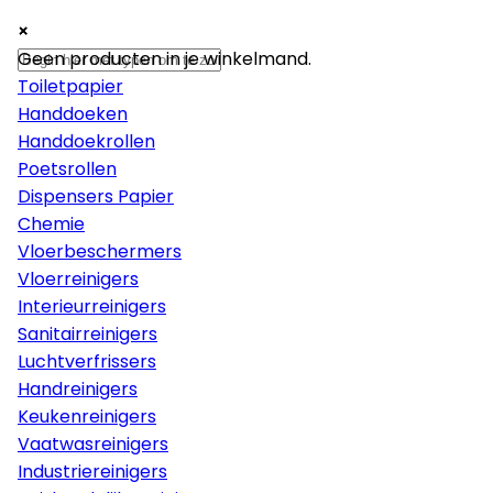
×
×
×
Papier
Geen producten in je winkelmand.
Toiletpapier
Handdoeken
Handdoekrollen
Poetsrollen
Dispensers Papier
Chemie
Vloerbeschermers
Vloerreinigers
Interieurreinigers
Sanitairreinigers
Luchtverfrissers
Handreinigers
Keukenreinigers
Vaatwasreinigers
Industriereinigers