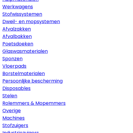
Werkwagens
Stofwissystemen
Dweil- en mopsystemen
Afvalzakken
Afvalbakken
Poetsdoeken
Glaswasmaterialen
Sponzen
Vloerpads
Borstelmaterialen
Persoonlijke bescherming
Disposables
Stelen
Rolemmers & Mopemmers
Overige
Machines
Stofzuigers
Industriezuigers