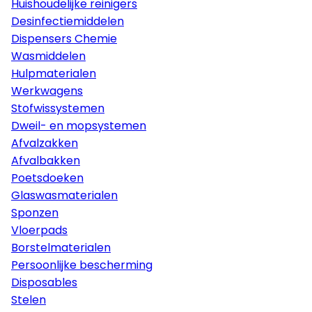
Huishoudelijke reinigers
Desinfectiemiddelen
Dispensers Chemie
Wasmiddelen
Hulpmaterialen
Werkwagens
Stofwissystemen
Dweil- en mopsystemen
Afvalzakken
Afvalbakken
Poetsdoeken
Glaswasmaterialen
Sponzen
Vloerpads
Borstelmaterialen
Persoonlijke bescherming
Disposables
Stelen