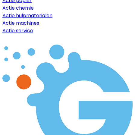
Actie papier
Actie chemie
Actie hulpmaterialen
Actie machines
Actie service