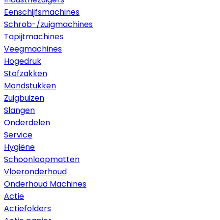
Eenschijfsmachines
Schrob-/zuigmachines
Tapijtmachines
Veegmachines
Hogedruk
Stofzakken
Mondstukken
Zuigbuizen
Slangen
Onderdelen
Service
Hygiëne
Schoonloopmatten
Vloeronderhoud
Onderhoud Machines
Actie
Actiefolders