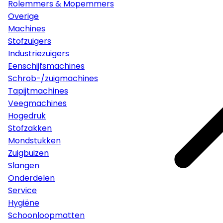
Rolemmers & Mopemmers
Overige
Machines
Stofzuigers
Industriezuigers
Eenschijfsmachines
Schrob-/zuigmachines
Tapijtmachines
Veegmachines
Hogedruk
Stofzakken
Mondstukken
Zuigbuizen
Slangen
Onderdelen
Service
Hygiëne
Schoonloopmatten