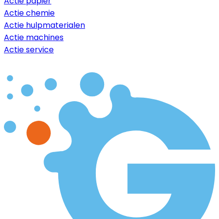
Actie papier
Actie chemie
Actie hulpmaterialen
Actie machines
Actie service