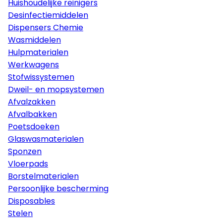
Huishoudelijke reinigers
Desinfectiemiddelen
Dispensers Chemie
Wasmiddelen
Hulpmaterialen
Werkwagens
Stofwissystemen
Dweil- en mopsystemen
Afvalzakken
Afvalbakken
Poetsdoeken
Glaswasmaterialen
Sponzen
Vloerpads
Borstelmaterialen
Persoonlijke bescherming
Disposables
Stelen