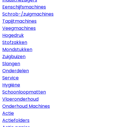
Eenschijfsmachines
Schrob-/zuigmachines
Tapijtmachines
Veegmachines
Hogedruk
Stofzakken
Mondstukken
Zuigbuizen
Slangen
Onderdelen
Service
Hygiëne
Schoonloopmatten
Vloeronderhoud
Onderhoud Machines
Actie
Actiefolders