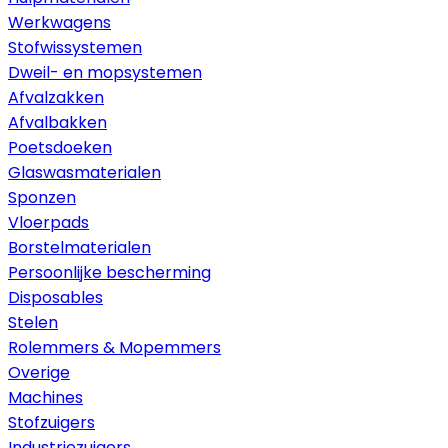
Werkwagens
Stofwissystemen
Dweil- en mopsystemen
Afvalzakken
Afvalbakken
Poetsdoeken
Glaswasmaterialen
Sponzen
Vloerpads
Borstelmaterialen
Persoonlijke bescherming
Disposables
Stelen
Rolemmers & Mopemmers
Overige
Machines
Stofzuigers
Industriezuigers