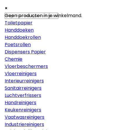
×
×
×
Papier
Geen producten in je winkelmand.
Toiletpapier
Handdoeken
Handdoekrollen
Poetsrollen
Dispensers Papier
Chemie
Vloerbeschermers
Vloerreinigers
Interieurreinigers
Sanitairreinigers
Luchtverfrissers
Handreinigers
Keukenreinigers
Vaatwasreinigers
Industriereinigers