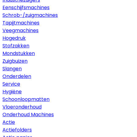
Eenschijfsmachines
Schrob-/zuigmachines
Tapijtmachines
Veegmachines
Hogedruk
Stofzakken
Mondstukken
Zuigbuizen
Slangen
Onderdelen
Service
Hygiëne
Schoonloopmatten
Vloeronderhoud
Onderhoud Machines
Actie
Actiefolders