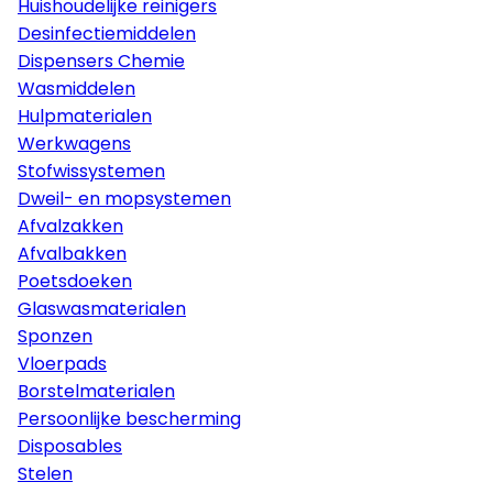
Huishoudelijke reinigers
Desinfectiemiddelen
Dispensers Chemie
Wasmiddelen
Hulpmaterialen
Werkwagens
Stofwissystemen
Dweil- en mopsystemen
Afvalzakken
Afvalbakken
Poetsdoeken
Glaswasmaterialen
Sponzen
Vloerpads
Borstelmaterialen
Persoonlijke bescherming
Disposables
Stelen