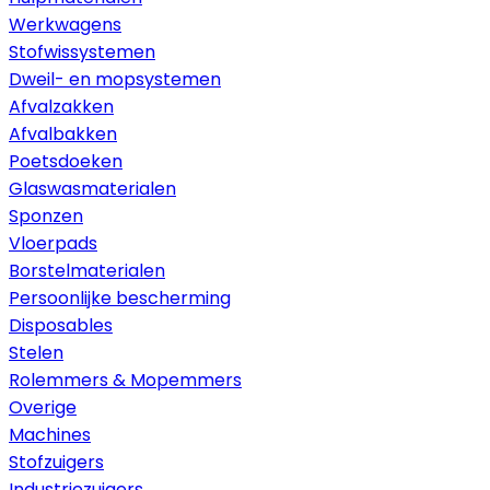
Werkwagens
Stofwissystemen
Dweil- en mopsystemen
Afvalzakken
Afvalbakken
Poetsdoeken
Glaswasmaterialen
Sponzen
Vloerpads
Borstelmaterialen
Persoonlijke bescherming
Disposables
Stelen
Rolemmers & Mopemmers
Overige
Machines
Stofzuigers
Industriezuigers