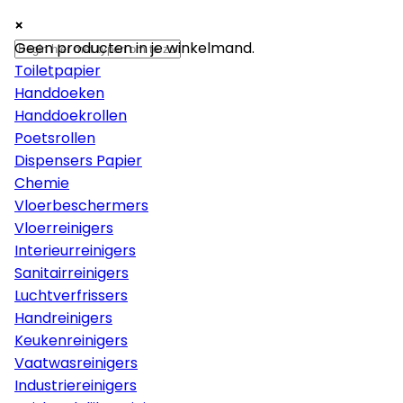
×
×
×
Papier
Geen producten in je winkelmand.
Toiletpapier
Handdoeken
Handdoekrollen
Poetsrollen
Dispensers Papier
Chemie
Vloerbeschermers
Vloerreinigers
Interieurreinigers
Sanitairreinigers
Luchtverfrissers
Handreinigers
Keukenreinigers
Vaatwasreinigers
Industriereinigers