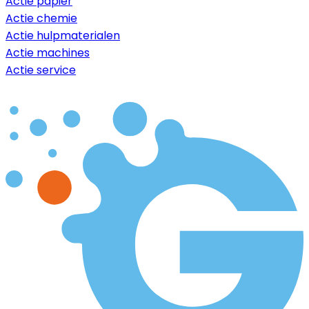
Actie papier
Actie chemie
Actie hulpmaterialen
Actie machines
Actie service