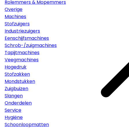
Rolemmers & Mopemmers
Overige
Machines
Stofzuigers
Industriezuigers
Eenschijfsmachines
Schrob-/zuigmachines
Tapijtmachines
Veegmachines
Hogedruk
Stofzakken
Mondstukken
Zuigbuizen
Slangen
Onderdelen
Service
Hygiëne
Schoonloopmatten