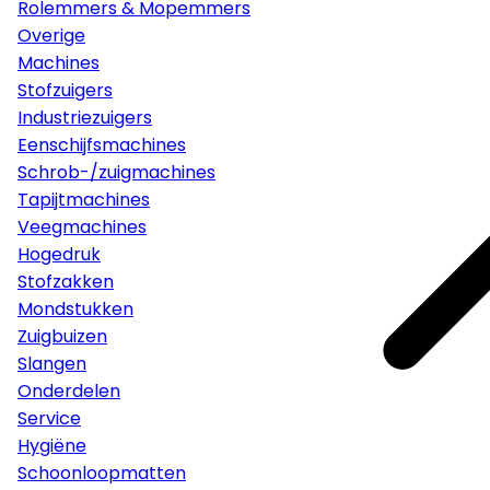
Rolemmers & Mopemmers
Overige
Machines
Stofzuigers
Industriezuigers
Eenschijfsmachines
Schrob-/zuigmachines
Tapijtmachines
Veegmachines
Hogedruk
Stofzakken
Mondstukken
Zuigbuizen
Slangen
Onderdelen
Service
Hygiëne
Schoonloopmatten