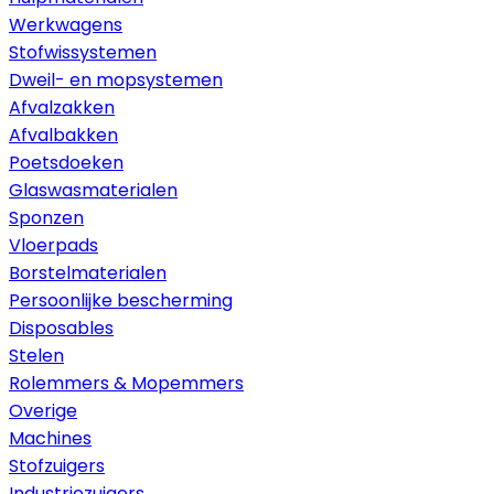
Werkwagens
Stofwissystemen
Dweil- en mopsystemen
Afvalzakken
Afvalbakken
Poetsdoeken
Glaswasmaterialen
Sponzen
Vloerpads
Borstelmaterialen
Persoonlijke bescherming
Disposables
Stelen
Rolemmers & Mopemmers
Overige
Machines
Stofzuigers
Industriezuigers