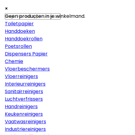
×
×
×
Papier
Geen producten in je winkelmand.
Toiletpapier
Handdoeken
Handdoekrollen
Poetsrollen
Dispensers Papier
Chemie
Vloerbeschermers
Vloerreinigers
Interieurreinigers
Sanitairreinigers
Luchtverfrissers
Handreinigers
Keukenreinigers
Vaatwasreinigers
Industriereinigers