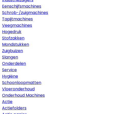
Eenschijfsmachines
Schrob-/zuigmachines
Tapijtmachines
Veegmachines
Hogedruk
Stofzakken
Mondstukken
Zuigbuizen
Slangen
Onderdelen
Service
Hygiëne
Schoonloopmatten
Vloeronderhoud
Onderhoud Machines
Actie
Actiefolders