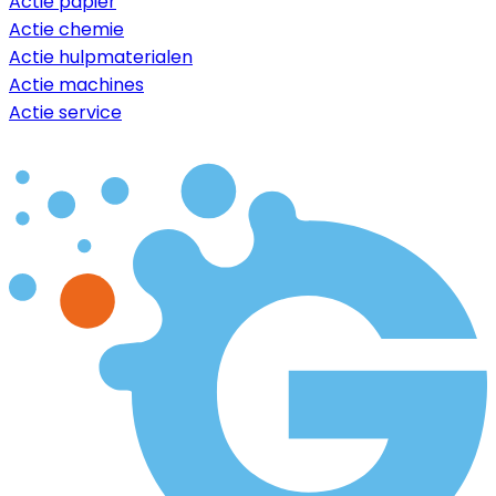
Actie papier
Actie chemie
Actie hulpmaterialen
Actie machines
Actie service