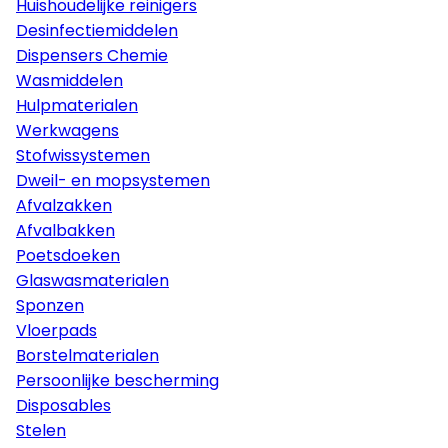
Huishoudelijke reinigers
Desinfectiemiddelen
Dispensers Chemie
Wasmiddelen
Hulpmaterialen
Werkwagens
Stofwissystemen
Dweil- en mopsystemen
Afvalzakken
Afvalbakken
Poetsdoeken
Glaswasmaterialen
Sponzen
Vloerpads
Borstelmaterialen
Persoonlijke bescherming
Disposables
Stelen