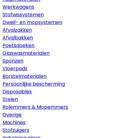
Werkwagens
Stofwissystemen
Dweil- en mopsystemen
Afvalzakken
Afvalbakken
Poetsdoeken
Glaswasmaterialen
Sponzen
Vloerpads
Borstelmaterialen
Persoonlijke bescherming
Disposables
Stelen
Rolemmers & Mopemmers
Overige
Machines
Stofzuigers
Industriezuigers