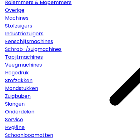
Rolemmers & Mopemmers
Overige
Machines
Stofzuigers
Industriezuigers
Eenschijfsmachines
Schrob-/zuigmachines
Tapijtmachines
Veegmachines
Hogedruk
Stofzakken
Mondstukken
Zuigbuizen
Slangen
Onderdelen
Service
Hygiëne
Schoonloopmatten