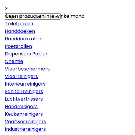
×
×
×
Papier
Geen producten in je winkelmand.
Toiletpapier
Handdoeken
Handdoekrollen
Poetsrollen
Dispensers Papier
Chemie
Vloerbeschermers
Vloerreinigers
Interieurreinigers
Sanitairreinigers
Luchtverfrissers
Handreinigers
Keukenreinigers
Vaatwasreinigers
Industriereinigers