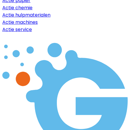
Actie papier
Actie chemie
Actie hulpmaterialen
Actie machines
Actie service