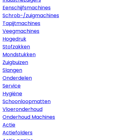
Eenschijfsmachines
Schrob-/zuigmachines
Tapijtmachines
Veegmachines
Hogedruk
Stofzakken
Mondstukken
Zuigbuizen
Slangen
Onderdelen
Service
Hygiëne
Schoonloopmatten
Vloeronderhoud
Onderhoud Machines
Actie
Actiefolders