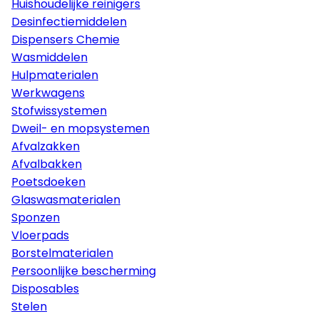
Huishoudelijke reinigers
Desinfectiemiddelen
Dispensers Chemie
Wasmiddelen
Hulpmaterialen
Werkwagens
Stofwissystemen
Dweil- en mopsystemen
Afvalzakken
Afvalbakken
Poetsdoeken
Glaswasmaterialen
Sponzen
Vloerpads
Borstelmaterialen
Persoonlijke bescherming
Disposables
Stelen