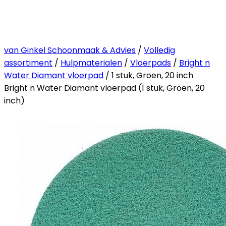
van Ginkel Schoonmaak & Advies
/
Volledig
assortiment
/
Hulpmaterialen
/
Vloerpads
/
Bright n
Water Diamant vloerpad
/ 1 stuk, Groen, 20 inch
Bright n Water Diamant vloerpad (1 stuk, Groen, 20
inch)