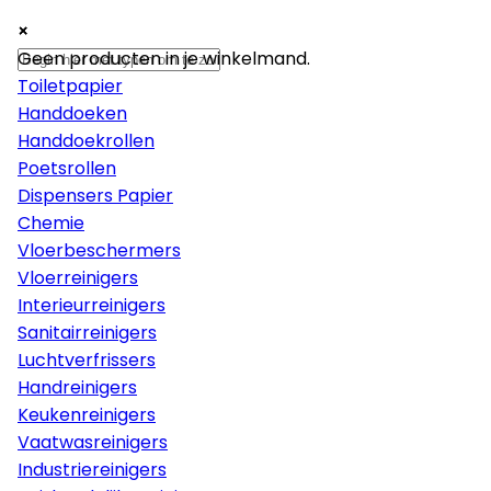
×
×
×
Papier
Geen producten in je winkelmand.
Toiletpapier
Handdoeken
Handdoekrollen
Poetsrollen
Dispensers Papier
Chemie
Vloerbeschermers
Vloerreinigers
Interieurreinigers
Sanitairreinigers
Luchtverfrissers
Handreinigers
Keukenreinigers
Vaatwasreinigers
Industriereinigers