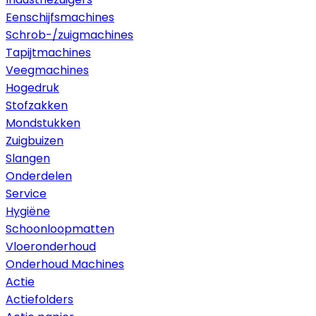
Eenschijfsmachines
Schrob-/zuigmachines
Tapijtmachines
Veegmachines
Hogedruk
Stofzakken
Mondstukken
Zuigbuizen
Slangen
Onderdelen
Service
Hygiëne
Schoonloopmatten
Vloeronderhoud
Onderhoud Machines
Actie
Actiefolders