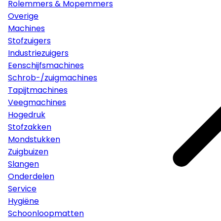
Rolemmers & Mopemmers
Overige
Machines
Stofzuigers
Industriezuigers
Eenschijfsmachines
Schrob-/zuigmachines
Tapijtmachines
Veegmachines
Hogedruk
Stofzakken
Mondstukken
Zuigbuizen
Slangen
Onderdelen
Service
Hygiëne
Schoonloopmatten