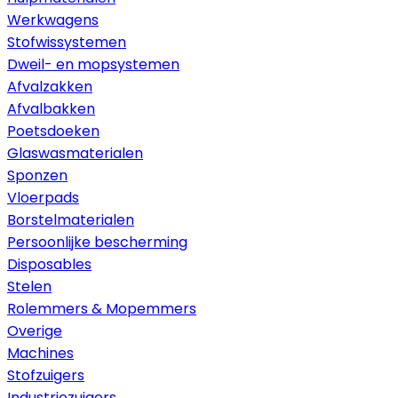
Werkwagens
Stofwissystemen
Dweil- en mopsystemen
Afvalzakken
Afvalbakken
Poetsdoeken
Glaswasmaterialen
Sponzen
Vloerpads
Borstelmaterialen
Persoonlijke bescherming
Disposables
Stelen
Rolemmers & Mopemmers
Overige
Machines
Stofzuigers
Industriezuigers