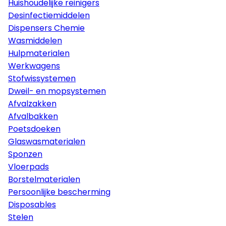
Huishoudelijke reinigers
Desinfectiemiddelen
Dispensers Chemie
Wasmiddelen
Hulpmaterialen
Werkwagens
Stofwissystemen
Dweil- en mopsystemen
Afvalzakken
Afvalbakken
Poetsdoeken
Glaswasmaterialen
Sponzen
Vloerpads
Borstelmaterialen
Persoonlijke bescherming
Disposables
Stelen