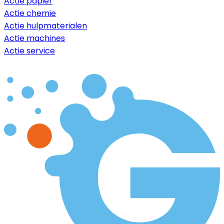
Actie papier
Actie chemie
Actie hulpmaterialen
Actie machines
Actie service