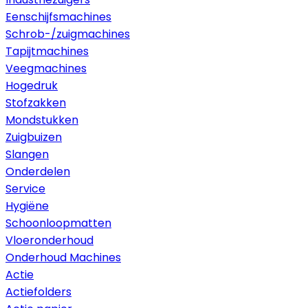
Eenschijfsmachines
Schrob-/zuigmachines
Tapijtmachines
Veegmachines
Hogedruk
Stofzakken
Mondstukken
Zuigbuizen
Slangen
Onderdelen
Service
Hygiëne
Schoonloopmatten
Vloeronderhoud
Onderhoud Machines
Actie
Actiefolders