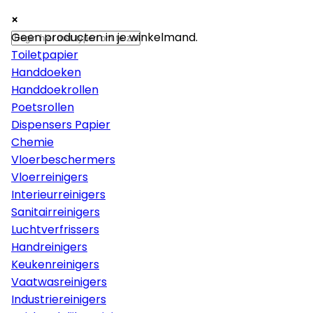
×
×
×
Papier
Geen producten in je winkelmand.
Toiletpapier
Handdoeken
Handdoekrollen
Poetsrollen
Dispensers Papier
Chemie
Vloerbeschermers
Vloerreinigers
Interieurreinigers
Sanitairreinigers
Luchtverfrissers
Handreinigers
Keukenreinigers
Vaatwasreinigers
Industriereinigers