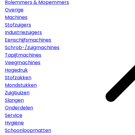
Rolemmers & Mopemmers
Overige
Machines
Stofzuigers
Industriezuigers
Eenschijfsmachines
Schrob-/zuigmachines
Tapijtmachines
Veegmachines
Hogedruk
Stofzakken
Mondstukken
Zuigbuizen
Slangen
Onderdelen
Service
Hygiëne
Schoonloopmatten