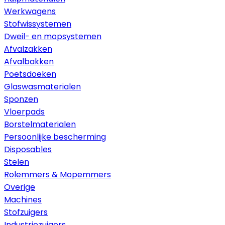
Werkwagens
Stofwissystemen
Dweil- en mopsystemen
Afvalzakken
Afvalbakken
Poetsdoeken
Glaswasmaterialen
Sponzen
Vloerpads
Borstelmaterialen
Persoonlijke bescherming
Disposables
Stelen
Rolemmers & Mopemmers
Overige
Machines
Stofzuigers
Industriezuigers