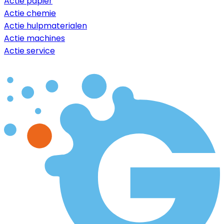
Actie papier
Actie chemie
Actie hulpmaterialen
Actie machines
Actie service