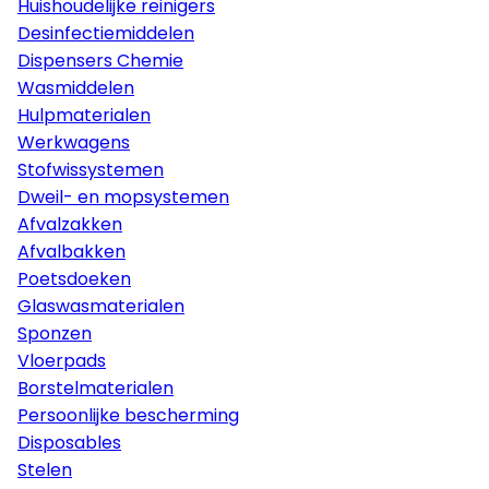
Huishoudelijke reinigers
Desinfectiemiddelen
Dispensers Chemie
Wasmiddelen
Hulpmaterialen
Werkwagens
Stofwissystemen
Dweil- en mopsystemen
Afvalzakken
Afvalbakken
Poetsdoeken
Glaswasmaterialen
Sponzen
Vloerpads
Borstelmaterialen
Persoonlijke bescherming
Disposables
Stelen