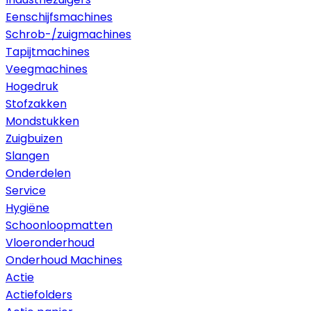
Eenschijfsmachines
Schrob-/zuigmachines
Tapijtmachines
Veegmachines
Hogedruk
Stofzakken
Mondstukken
Zuigbuizen
Slangen
Onderdelen
Service
Hygiëne
Schoonloopmatten
Vloeronderhoud
Onderhoud Machines
Actie
Actiefolders