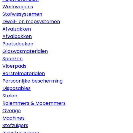
Werkwagens
Stofwissystemen
Dweil- en mopsystemen
Afvalzakken
Afvalbakken
Poetsdoeken
Glaswasmaterialen
Sponzen
Vloerpads
Borstelmaterialen
Persoonlijke bescherming
Disposables
Stelen
Rolemmers & Mopemmers
Overige
Machines
Stofzuigers
Industriezuigers