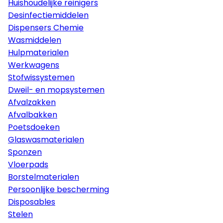
Huishoudelijke reinigers
Desinfectiemiddelen
Dispensers Chemie
Wasmiddelen
Hulpmaterialen
Werkwagens
Stofwissystemen
Dweil- en mopsystemen
Afvalzakken
Afvalbakken
Poetsdoeken
Glaswasmaterialen
Sponzen
Vloerpads
Borstelmaterialen
Persoonlijke bescherming
Disposables
Stelen