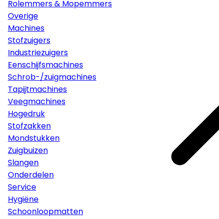
Rolemmers & Mopemmers
Overige
Machines
Stofzuigers
Industriezuigers
Eenschijfsmachines
Schrob-/zuigmachines
Tapijtmachines
Veegmachines
Hogedruk
Stofzakken
Mondstukken
Zuigbuizen
Slangen
Onderdelen
Service
Hygiëne
Schoonloopmatten