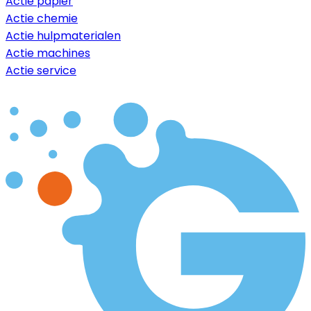
Actie papier
Actie chemie
Actie hulpmaterialen
Actie machines
Actie service