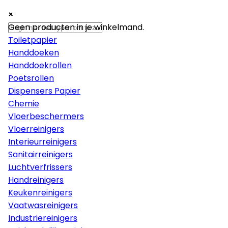
×
×
×
Papier
Geen producten in je winkelmand.
Toiletpapier
Handdoeken
Handdoekrollen
Poetsrollen
Dispensers Papier
Chemie
Vloerbeschermers
Vloerreinigers
Interieurreinigers
Sanitairreinigers
Luchtverfrissers
Handreinigers
Keukenreinigers
Vaatwasreinigers
Industriereinigers