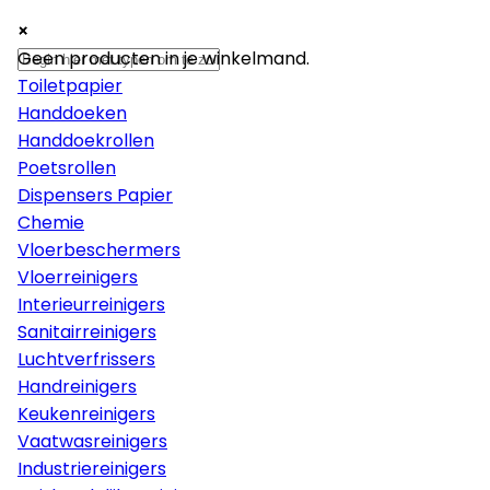
×
×
×
Papier
Geen producten in je winkelmand.
Toiletpapier
Handdoeken
Handdoekrollen
Poetsrollen
Dispensers Papier
Chemie
Vloerbeschermers
Vloerreinigers
Interieurreinigers
Sanitairreinigers
Luchtverfrissers
Handreinigers
Keukenreinigers
Vaatwasreinigers
Industriereinigers