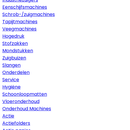
Eenschijfsmachines
Schrob-/zuigmachines
Tapijtmachines
Veegmachines
Hogedruk
Stofzakken
Mondstukken
Zuigbuizen
Slangen
Onderdelen
Service
Hygiëne
Schoonloopmatten
Vloeronderhoud
Onderhoud Machines
Actie
Actiefolders