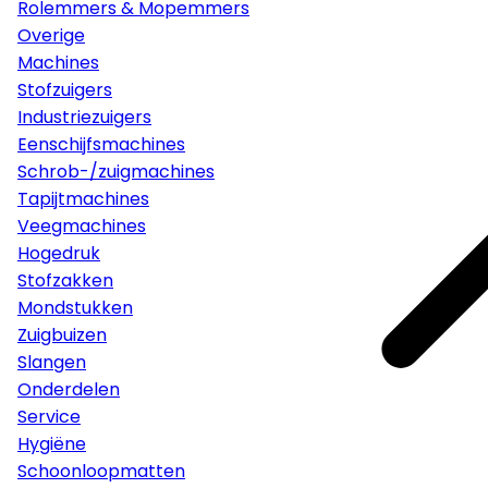
Rolemmers & Mopemmers
Overige
Machines
Stofzuigers
Industriezuigers
Eenschijfsmachines
Schrob-/zuigmachines
Tapijtmachines
Veegmachines
Hogedruk
Stofzakken
Mondstukken
Zuigbuizen
Slangen
Onderdelen
Service
Hygiëne
Schoonloopmatten