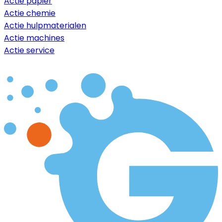
Actie papier
Actie chemie
Actie hulpmaterialen
Actie machines
Actie service