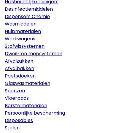
Huishoudelijke reinigers
Desinfectiemiddelen
Dispensers Chemie
Wasmiddelen
Hulpmaterialen
Werkwagens
Stofwissystemen
Dweil- en mopsystemen
Afvalzakken
Afvalbakken
Poetsdoeken
Glaswasmaterialen
Sponzen
Vloerpads
Borstelmaterialen
Persoonlijke bescherming
Disposables
Stelen