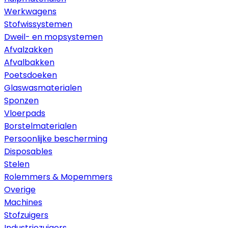
Werkwagens
Stofwissystemen
Dweil- en mopsystemen
Afvalzakken
Afvalbakken
Poetsdoeken
Glaswasmaterialen
Sponzen
Vloerpads
Borstelmaterialen
Persoonlijke bescherming
Disposables
Stelen
Rolemmers & Mopemmers
Overige
Machines
Stofzuigers
Industriezuigers