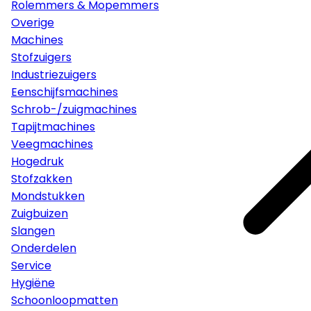
Rolemmers & Mopemmers
Overige
Machines
Stofzuigers
Industriezuigers
Eenschijfsmachines
Schrob-/zuigmachines
Tapijtmachines
Veegmachines
Hogedruk
Stofzakken
Mondstukken
Zuigbuizen
Slangen
Onderdelen
Service
Hygiëne
Schoonloopmatten