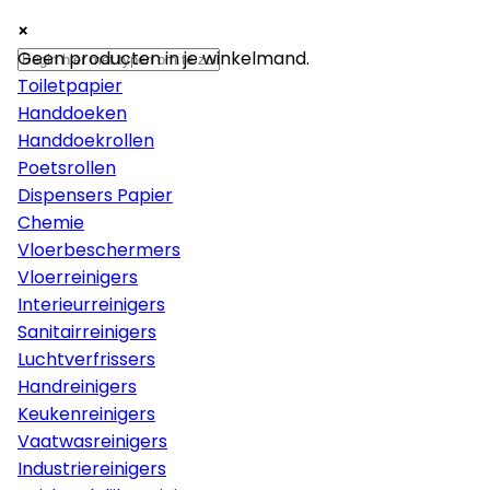
×
×
×
Papier
Geen producten in je winkelmand.
Toiletpapier
Handdoeken
Handdoekrollen
Poetsrollen
Dispensers Papier
Chemie
Vloerbeschermers
Vloerreinigers
Interieurreinigers
Sanitairreinigers
Luchtverfrissers
Handreinigers
Keukenreinigers
Vaatwasreinigers
Industriereinigers