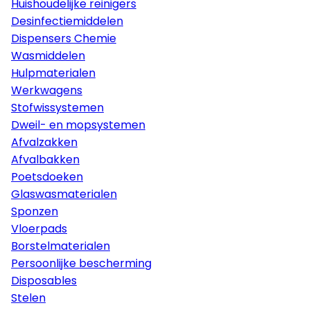
Huishoudelijke reinigers
Desinfectiemiddelen
Dispensers Chemie
Wasmiddelen
Hulpmaterialen
Werkwagens
Stofwissystemen
Dweil- en mopsystemen
Afvalzakken
Afvalbakken
Poetsdoeken
Glaswasmaterialen
Sponzen
Vloerpads
Borstelmaterialen
Persoonlijke bescherming
Disposables
Stelen