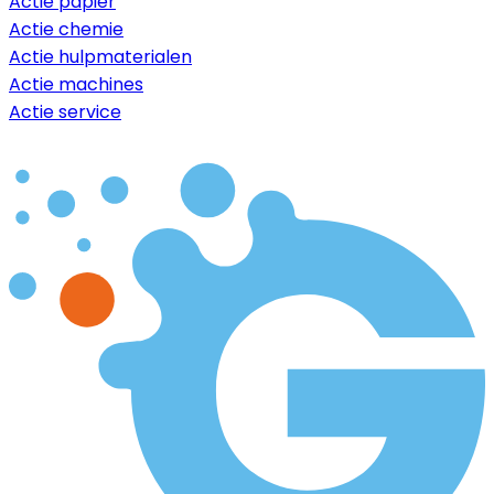
Actie papier
Actie chemie
Actie hulpmaterialen
Actie machines
Actie service