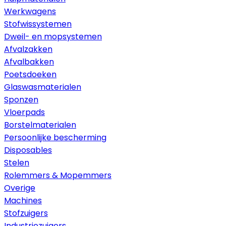
Werkwagens
Stofwissystemen
Dweil- en mopsystemen
Afvalzakken
Afvalbakken
Poetsdoeken
Glaswasmaterialen
Sponzen
Vloerpads
Borstelmaterialen
Persoonlijke bescherming
Disposables
Stelen
Rolemmers & Mopemmers
Overige
Machines
Stofzuigers
Industriezuigers