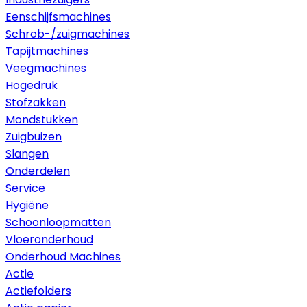
Eenschijfsmachines
Schrob-/zuigmachines
Tapijtmachines
Veegmachines
Hogedruk
Stofzakken
Mondstukken
Zuigbuizen
Slangen
Onderdelen
Service
Hygiëne
Schoonloopmatten
Vloeronderhoud
Onderhoud Machines
Actie
Actiefolders