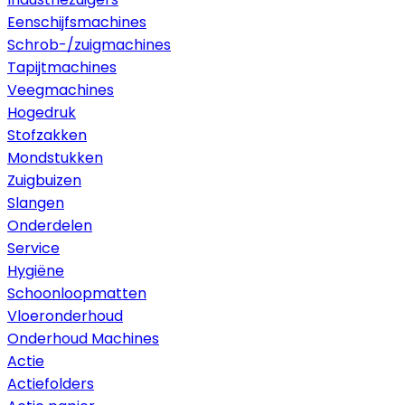
Eenschijfsmachines
Schrob-/zuigmachines
Tapijtmachines
Veegmachines
Hogedruk
Stofzakken
Mondstukken
Zuigbuizen
Slangen
Onderdelen
Service
Hygiëne
Schoonloopmatten
Vloeronderhoud
Onderhoud Machines
Actie
Actiefolders