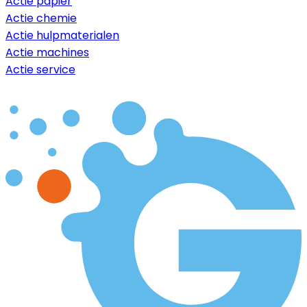
Actie papier
Actie chemie
Actie hulpmaterialen
Actie machines
Actie service