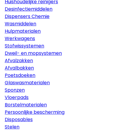
Huishoudelijke reinigers
Desinfectiemiddelen
Dispensers Chemie
Wasmiddelen
Hulpmaterialen
Werkwagens
Stofwissystemen
Dweil- en mopsystemen
Afvalzakken
Afvalbakken
Poetsdoeken
Glaswasmaterialen
Sponzen
Vloerpads
Borstelmaterialen
Persoonlijke bescherming
Disposables
Stelen