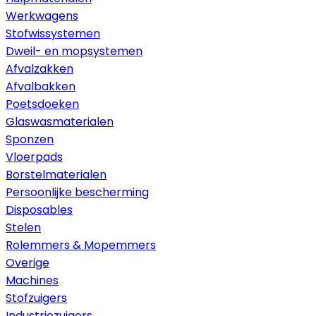
Werkwagens
Stofwissystemen
Dweil- en mopsystemen
Afvalzakken
Afvalbakken
Poetsdoeken
Glaswasmaterialen
Sponzen
Vloerpads
Borstelmaterialen
Persoonlijke bescherming
Disposables
Stelen
Rolemmers & Mopemmers
Overige
Machines
Stofzuigers
Industriezuigers