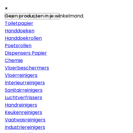
×
×
×
Papier
Geen producten in je winkelmand.
Toiletpapier
Handdoeken
Handdoekrollen
Poetsrollen
Dispensers Papier
Chemie
Vloerbeschermers
Vloerreinigers
Interieurreinigers
Sanitairreinigers
Luchtverfrissers
Handreinigers
Keukenreinigers
Vaatwasreinigers
Industriereinigers