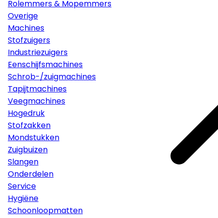
Rolemmers & Mopemmers
Overige
Machines
Stofzuigers
Industriezuigers
Eenschijfsmachines
Schrob-/zuigmachines
Tapijtmachines
Veegmachines
Hogedruk
Stofzakken
Mondstukken
Zuigbuizen
Slangen
Onderdelen
Service
Hygiëne
Schoonloopmatten