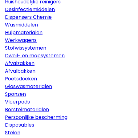
Huishoudelijke reinigers
Desinfectiemiddelen
Dispensers Chemie
Wasmiddelen
Hulpmaterialen
Werkwagens
Stofwissystemen
Dweil- en mopsystemen
Afvalzakken
Afvalbakken
Poetsdoeken
Glaswasmaterialen
Sponzen
Vloerpads
Borstelmaterialen
Persoonlijke bescherming
Disposables
Stelen