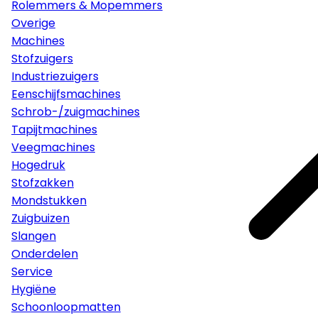
Rolemmers & Mopemmers
Overige
Machines
Stofzuigers
Industriezuigers
Eenschijfsmachines
Schrob-/zuigmachines
Tapijtmachines
Veegmachines
Hogedruk
Stofzakken
Mondstukken
Zuigbuizen
Slangen
Onderdelen
Service
Hygiëne
Schoonloopmatten