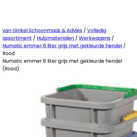
van Ginkel Schoonmaak & Advies
/
Volledig
assortiment
/
Hulpmaterialen
/
Werkwagens
/
Numatic emmer 6 liter grijs met gekleurde hendel
/
Rood
Numatic emmer 6 liter grijs met gekleurde hendel
(Rood)