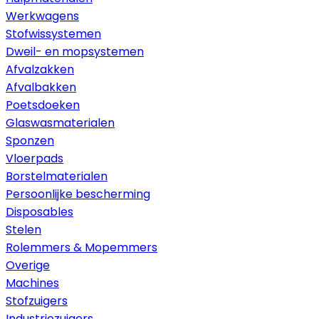
Werkwagens
Stofwissystemen
Dweil- en mopsystemen
Afvalzakken
Afvalbakken
Poetsdoeken
Glaswasmaterialen
Sponzen
Vloerpads
Borstelmaterialen
Persoonlijke bescherming
Disposables
Stelen
Rolemmers & Mopemmers
Overige
Machines
Stofzuigers
Industriezuigers