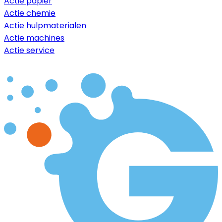
Actie papier
Actie chemie
Actie hulpmaterialen
Actie machines
Actie service