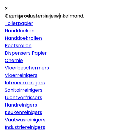
×
×
×
Papier
Geen producten in je winkelmand.
Toiletpapier
Handdoeken
Handdoekrollen
Poetsrollen
Dispensers Papier
Chemie
Vloerbeschermers
Vloerreinigers
Interieurreinigers
Sanitairreinigers
Luchtverfrissers
Handreinigers
Keukenreinigers
Vaatwasreinigers
Industriereinigers