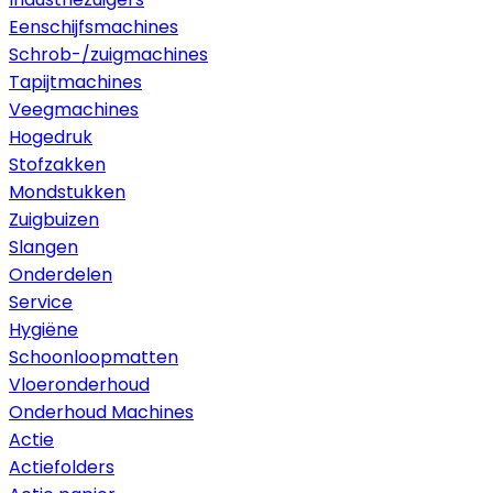
Eenschijfsmachines
Schrob-/zuigmachines
Tapijtmachines
Veegmachines
Hogedruk
Stofzakken
Mondstukken
Zuigbuizen
Slangen
Onderdelen
Service
Hygiëne
Schoonloopmatten
Vloeronderhoud
Onderhoud Machines
Actie
Actiefolders