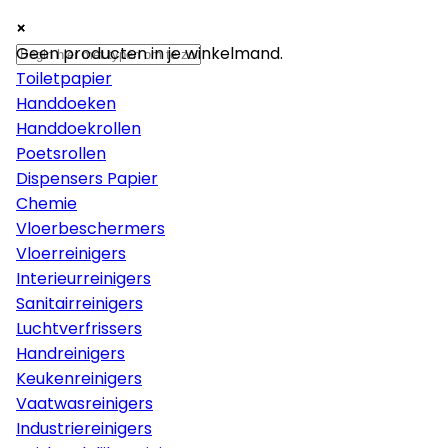
×
×
×
Papier
Geen producten in je winkelmand.
Toiletpapier
Handdoeken
Handdoekrollen
Poetsrollen
Dispensers Papier
Chemie
Vloerbeschermers
Vloerreinigers
Interieurreinigers
Sanitairreinigers
Luchtverfrissers
Handreinigers
Keukenreinigers
Vaatwasreinigers
Industriereinigers