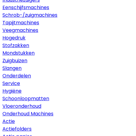
Eenschijfsmachines
Schrob-/zuigmachines
Tapijtmachines
Veegmachines
Hogedruk
Stofzakken
Mondstukken
Zuigbuizen
Slangen
Onderdelen
Service
Hygiëne
Schoonloopmatten
Vloeronderhoud
Onderhoud Machines
Actie
Actiefolders