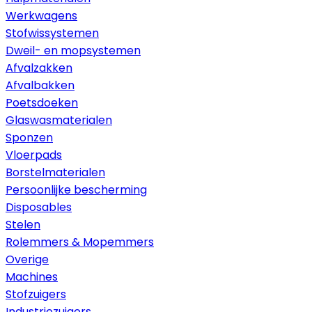
Werkwagens
Stofwissystemen
Dweil- en mopsystemen
Afvalzakken
Afvalbakken
Poetsdoeken
Glaswasmaterialen
Sponzen
Vloerpads
Borstelmaterialen
Persoonlijke bescherming
Disposables
Stelen
Rolemmers & Mopemmers
Overige
Machines
Stofzuigers
Industriezuigers