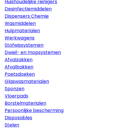
Huishoudelijke reinigers
Desinfectiemiddelen
Dispensers Chemie
Wasmiddelen
Hulpmaterialen
Werkwagens
Stofwissystemen
Dweil- en mopsystemen
Afvalzakken
Afvalbakken
Poetsdoeken
Glaswasmaterialen
Sponzen
Vloerpads
Borstelmaterialen
Persoonlijke bescherming
Disposables
Stelen