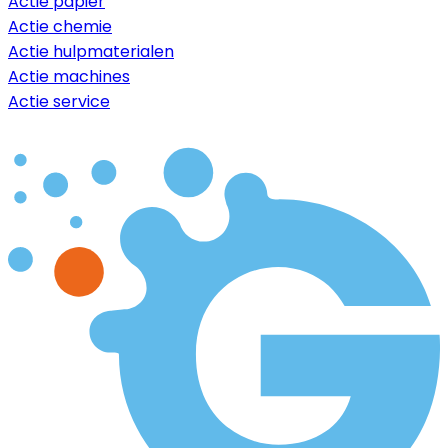
Actie papier
Actie chemie
Actie hulpmaterialen
Actie machines
Actie service