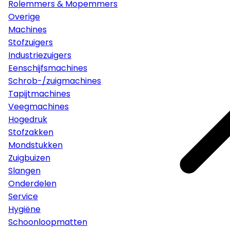
Rolemmers & Mopemmers
Overige
Machines
Stofzuigers
Industriezuigers
Eenschijfsmachines
Schrob-/zuigmachines
Tapijtmachines
Veegmachines
Hogedruk
Stofzakken
Mondstukken
Zuigbuizen
Slangen
Onderdelen
Service
Hygiëne
Schoonloopmatten