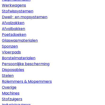
Werkwagens
Stofwissystemen
Dweil- en mopsystemen
Afvalzakken
Afvalbakken
Poetsdoeken
Glaswasmaterialen
Sponzen
Vloerpads
Borstelmaterialen
Persoonlijke bescherming
Disposables
Stelen
Rolemmers & Mopemmers
Overige
Machines
Stofzuigers
Industriezuigers