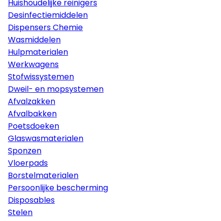
Huishoudelijke reinigers
Desinfectiemiddelen
Dispensers Chemie
Wasmiddelen
Hulpmaterialen
Werkwagens
Stofwissystemen
Dweil- en mopsystemen
Afvalzakken
Afvalbakken
Poetsdoeken
Glaswasmaterialen
Sponzen
Vloerpads
Borstelmaterialen
Persoonlijke bescherming
Disposables
Stelen