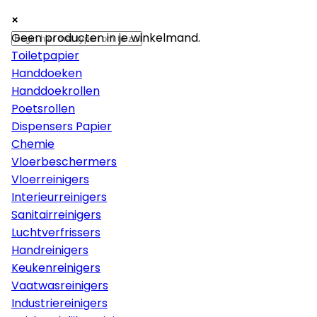
×
×
×
Papier
Geen producten in je winkelmand.
Toiletpapier
Handdoeken
Handdoekrollen
Poetsrollen
Dispensers Papier
Chemie
Vloerbeschermers
Vloerreinigers
Interieurreinigers
Sanitairreinigers
Luchtverfrissers
Handreinigers
Keukenreinigers
Vaatwasreinigers
Industriereinigers