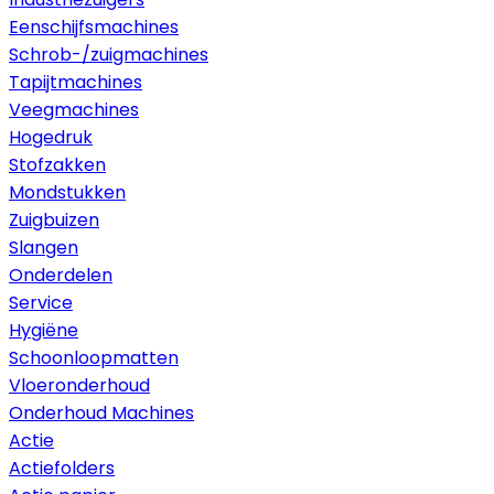
Eenschijfsmachines
Schrob-/zuigmachines
Tapijtmachines
Veegmachines
Hogedruk
Stofzakken
Mondstukken
Zuigbuizen
Slangen
Onderdelen
Service
Hygiëne
Schoonloopmatten
Vloeronderhoud
Onderhoud Machines
Actie
Actiefolders