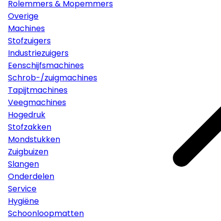
Rolemmers & Mopemmers
Overige
Machines
Stofzuigers
Industriezuigers
Eenschijfsmachines
Schrob-/zuigmachines
Tapijtmachines
Veegmachines
Hogedruk
Stofzakken
Mondstukken
Zuigbuizen
Slangen
Onderdelen
Service
Hygiëne
Schoonloopmatten