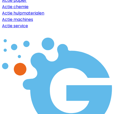
Actie papier
Actie chemie
Actie hulpmaterialen
Actie machines
Actie service