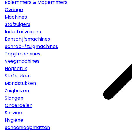
Rolemmers & Mopemmers
Overige
Machines
Stofzuigers
Industriezuigers
Eenschijfsmachines
Schrob-/zuigmachines
Tapijtmachines
Veegmachines
Hogedruk
Stofzakken
Mondstukken
Zuigbuizen
Slangen
Onderdelen
Service
Hygiëne
Schoonloopmatten