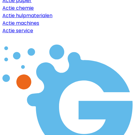
Actie papier
Actie chemie
Actie hulpmaterialen
Actie machines
Actie service