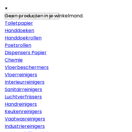
×
×
×
Papier
Geen producten in je winkelmand.
Toiletpapier
Handdoeken
Handdoekrollen
Poetsrollen
Dispensers Papier
Chemie
Vloerbeschermers
Vloerreinigers
Interieurreinigers
Sanitairreinigers
Luchtverfrissers
Handreinigers
Keukenreinigers
Vaatwasreinigers
Industriereinigers