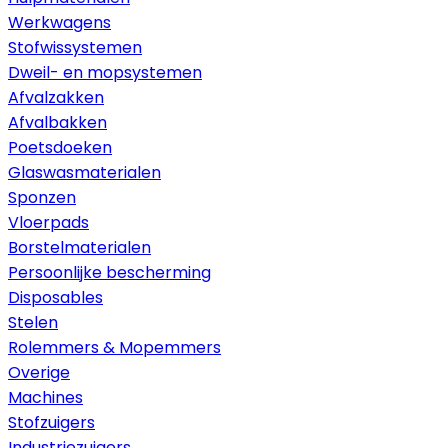
Werkwagens
Stofwissystemen
Dweil- en mopsystemen
Afvalzakken
Afvalbakken
Poetsdoeken
Glaswasmaterialen
Sponzen
Vloerpads
Borstelmaterialen
Persoonlijke bescherming
Disposables
Stelen
Rolemmers & Mopemmers
Overige
Machines
Stofzuigers
Industriezuigers