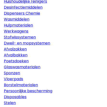
Huishoudelijke reinigers
Desinfectiemiddelen
Dispensers Chemie
Wasmiddelen
Hulpmaterialen
Werkwagens
Stofwissystemen
Dweil- en mopsystemen
Afvalzakken
Afvalbakken
Poetsdoeken
Glaswasmaterialen
Sponzen
Vloerpads
Borstelmaterialen
Persoonlijke bescherming
Disposables
Stelen