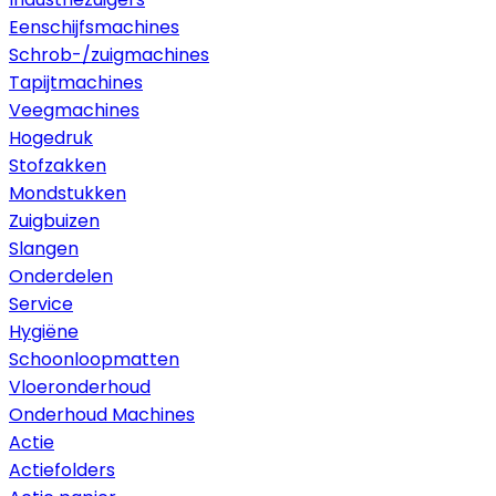
Eenschijfsmachines
Schrob-/zuigmachines
Tapijtmachines
Veegmachines
Hogedruk
Stofzakken
Mondstukken
Zuigbuizen
Slangen
Onderdelen
Service
Hygiëne
Schoonloopmatten
Vloeronderhoud
Onderhoud Machines
Actie
Actiefolders