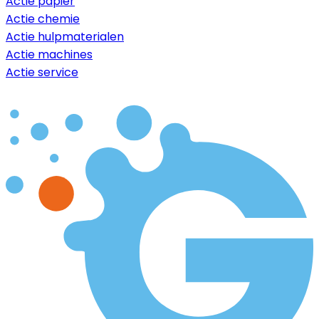
Actie papier
Actie chemie
Actie hulpmaterialen
Actie machines
Actie service