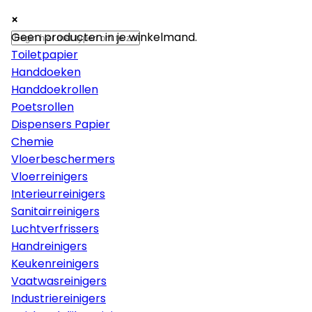
×
×
×
Papier
Geen producten in je winkelmand.
Toiletpapier
Handdoeken
Handdoekrollen
Poetsrollen
Dispensers Papier
Chemie
Vloerbeschermers
Vloerreinigers
Interieurreinigers
Sanitairreinigers
Luchtverfrissers
Handreinigers
Keukenreinigers
Vaatwasreinigers
Industriereinigers