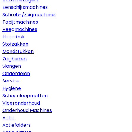
Eenschijfsmachines
Schrob-/zuigmachines
Tapijtmachines
Veegmachines
Hogedruk
Stofzakken
Mondstukken
Zuigbuizen
Slangen
Onderdelen
Service
Hygiëne
Schoonloopmatten
Vloeronderhoud
Onderhoud Machines
Actie
Actiefolders