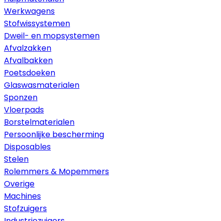
Werkwagens
Stofwissystemen
Dweil- en mopsystemen
Afvalzakken
Afvalbakken
Poetsdoeken
Glaswasmaterialen
Sponzen
Vloerpads
Borstelmaterialen
Persoonlijke bescherming
Disposables
Stelen
Rolemmers & Mopemmers
Overige
Machines
Stofzuigers
Industriezuigers