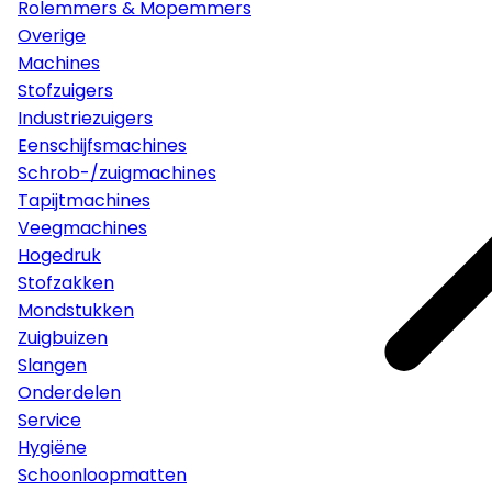
Rolemmers & Mopemmers
Overige
Machines
Stofzuigers
Industriezuigers
Eenschijfsmachines
Schrob-/zuigmachines
Tapijtmachines
Veegmachines
Hogedruk
Stofzakken
Mondstukken
Zuigbuizen
Slangen
Onderdelen
Service
Hygiëne
Schoonloopmatten