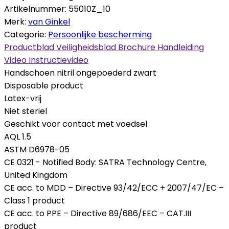
Artikelnummer:
55010Z_10
Merk:
van Ginkel
Categorie:
Persoonlijke bescherming
Productblad
Veiligheidsblad
Brochure
Handleiding
Video
Instructievideo
Handschoen nitril ongepoederd zwart
Disposable product
Latex-vrij
Niet steriel
Geschikt voor contact met voedsel
AQL 1.5
ASTM D6978-05
CE 0321 - Notified Body: SATRA Technology Centre,
United Kingdom
CE acc. to MDD – Directive 93/42/ECC + 2007/47/EC –
Class 1 product
CE acc. to PPE – Directive 89/686/EEC – CAT.III
product