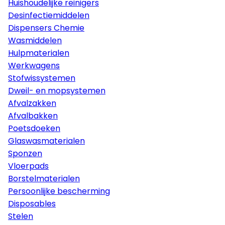
Huishoudelijke reinigers
Desinfectiemiddelen
Dispensers Chemie
Wasmiddelen
Hulpmaterialen
Werkwagens
Stofwissystemen
Dweil- en mopsystemen
Afvalzakken
Afvalbakken
Poetsdoeken
Glaswasmaterialen
Sponzen
Vloerpads
Borstelmaterialen
Persoonlijke bescherming
Disposables
Stelen