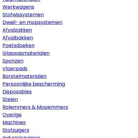
Werkwagens
Stofwissystemen
Dweil- en mopsystemen
Afvalzakken
Afvalbakken
Poetsdoeken
Glaswasmaterialen
Sponzen
Vloerpads
Borstelmaterialen
Persoonlijke bescherming
Disposables
Stelen
Rolemmers & Mopemmers
Overige
Machines
Stofzuigers
Industriezuigers