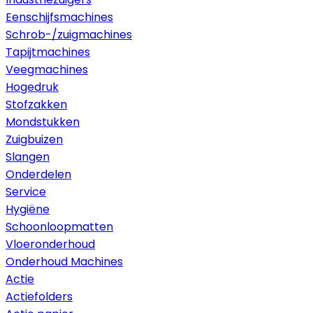
Eenschijfsmachines
Schrob-/zuigmachines
Tapijtmachines
Veegmachines
Hogedruk
Stofzakken
Mondstukken
Zuigbuizen
Slangen
Onderdelen
Service
Hygiëne
Schoonloopmatten
Vloeronderhoud
Onderhoud Machines
Actie
Actiefolders