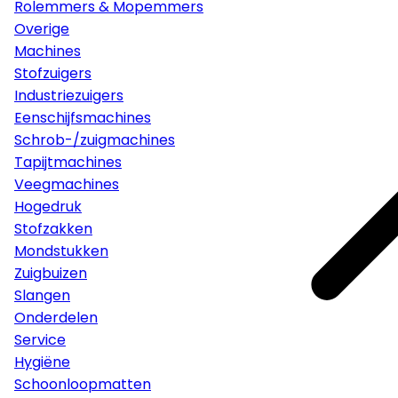
Rolemmers & Mopemmers
Overige
Machines
Stofzuigers
Industriezuigers
Eenschijfsmachines
Schrob-/zuigmachines
Tapijtmachines
Veegmachines
Hogedruk
Stofzakken
Mondstukken
Zuigbuizen
Slangen
Onderdelen
Service
Hygiëne
Schoonloopmatten