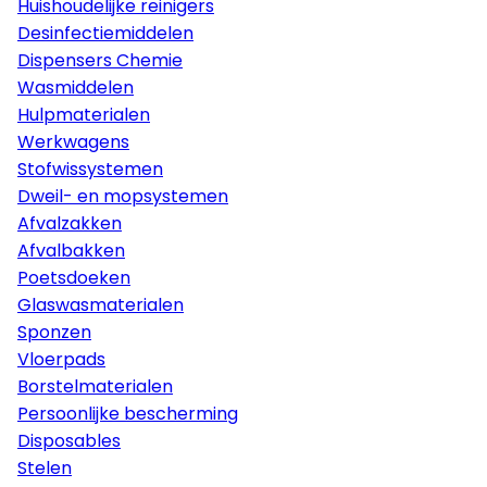
Huishoudelijke reinigers
Desinfectiemiddelen
Dispensers Chemie
Wasmiddelen
Hulpmaterialen
Werkwagens
Stofwissystemen
Dweil- en mopsystemen
Afvalzakken
Afvalbakken
Poetsdoeken
Glaswasmaterialen
Sponzen
Vloerpads
Borstelmaterialen
Persoonlijke bescherming
Disposables
Stelen