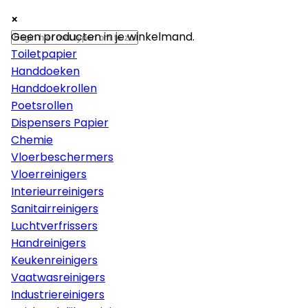
×
×
×
Papier
Geen producten in je winkelmand.
Toiletpapier
Handdoeken
Handdoekrollen
Poetsrollen
Dispensers Papier
Chemie
Vloerbeschermers
Vloerreinigers
Interieurreinigers
Sanitairreinigers
Luchtverfrissers
Handreinigers
Keukenreinigers
Vaatwasreinigers
Industriereinigers