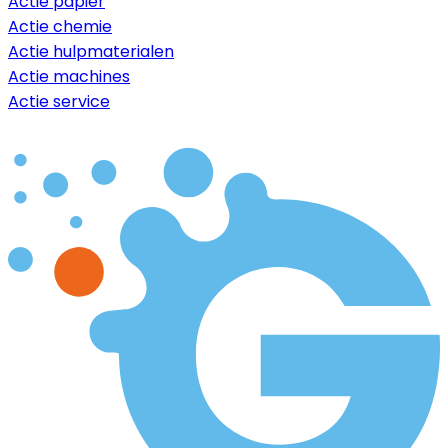
Actie papier
Actie chemie
Actie hulpmaterialen
Actie machines
Actie service