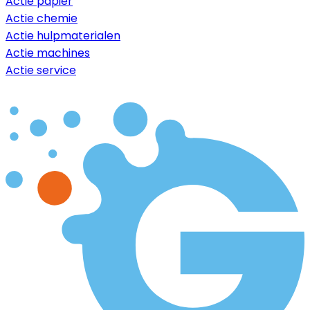
Actie papier
Actie chemie
Actie hulpmaterialen
Actie machines
Actie service