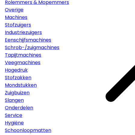
Rolemmers & Mopemmers
Overige
Machines
Stofzuigers
Industriezuigers
Eenschijfsmachines
Schrob-/zuigmachines
Tapijtmachines
Veegmachines
Hogedruk
Stofzakken
Mondstukken
Zuigbuizen
Slangen
Onderdelen
Service
Hygiëne
Schoonloopmatten