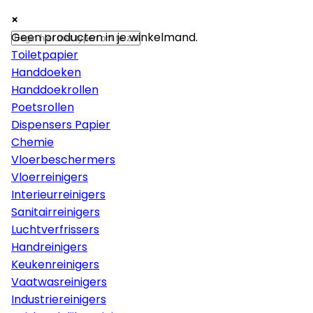
×
×
×
Papier
Geen producten in je winkelmand.
Toiletpapier
Handdoeken
Handdoekrollen
Poetsrollen
Dispensers Papier
Chemie
Vloerbeschermers
Vloerreinigers
Interieurreinigers
Sanitairreinigers
Luchtverfrissers
Handreinigers
Keukenreinigers
Vaatwasreinigers
Industriereinigers