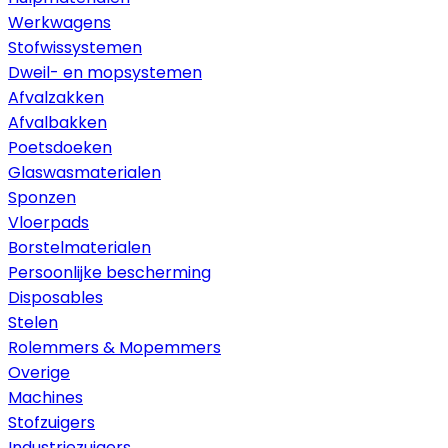
Werkwagens
Stofwissystemen
Dweil- en mopsystemen
Afvalzakken
Afvalbakken
Poetsdoeken
Glaswasmaterialen
Sponzen
Vloerpads
Borstelmaterialen
Persoonlijke bescherming
Disposables
Stelen
Rolemmers & Mopemmers
Overige
Machines
Stofzuigers
Industriezuigers