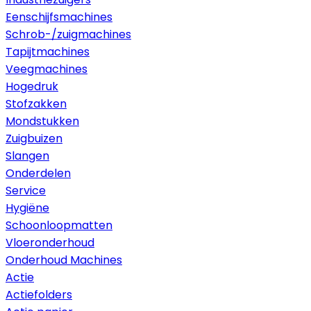
Eenschijfsmachines
Schrob-/zuigmachines
Tapijtmachines
Veegmachines
Hogedruk
Stofzakken
Mondstukken
Zuigbuizen
Slangen
Onderdelen
Service
Hygiëne
Schoonloopmatten
Vloeronderhoud
Onderhoud Machines
Actie
Actiefolders