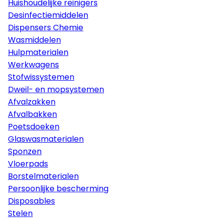
Huishoudelijke reinigers
Desinfectiemiddelen
Dispensers Chemie
Wasmiddelen
Hulpmaterialen
Werkwagens
Stofwissystemen
Dweil- en mopsystemen
Afvalzakken
Afvalbakken
Poetsdoeken
Glaswasmaterialen
Sponzen
Vloerpads
Borstelmaterialen
Persoonlijke bescherming
Disposables
Stelen