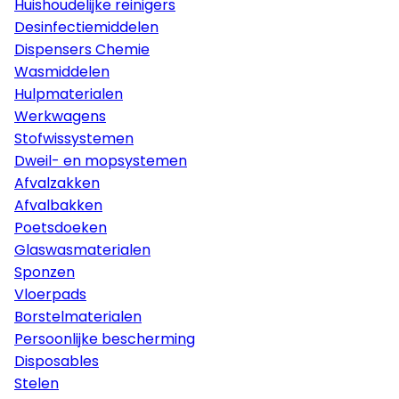
Huishoudelijke reinigers
Desinfectiemiddelen
Dispensers Chemie
Wasmiddelen
Hulpmaterialen
Werkwagens
Stofwissystemen
Dweil- en mopsystemen
Afvalzakken
Afvalbakken
Poetsdoeken
Glaswasmaterialen
Sponzen
Vloerpads
Borstelmaterialen
Persoonlijke bescherming
Disposables
Stelen