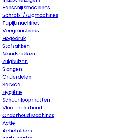
Eenschijfsmachines
Schrob-/zuigmachines
Tapijtmachines
Veegmachines
Hogedruk
Stofzakken
Mondstukken
Zuigbuizen
Slangen
Onderdelen
Service
Hygiëne
Schoonloopmatten
Vloeronderhoud
Onderhoud Machines
Actie
Actiefolders