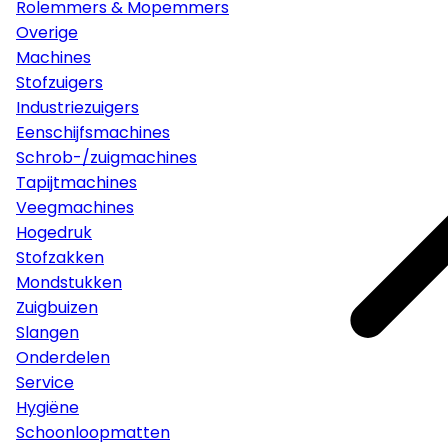
Rolemmers & Mopemmers
Overige
Machines
Stofzuigers
Industriezuigers
Eenschijfsmachines
Schrob-/zuigmachines
Tapijtmachines
Veegmachines
Hogedruk
Stofzakken
Mondstukken
Zuigbuizen
Slangen
Onderdelen
Service
Hygiëne
Schoonloopmatten