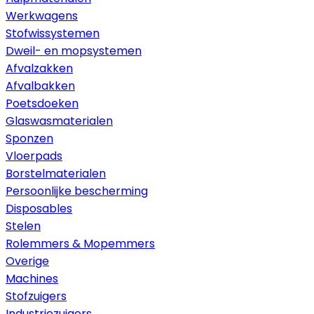
Werkwagens
Stofwissystemen
Dweil- en mopsystemen
Afvalzakken
Afvalbakken
Poetsdoeken
Glaswasmaterialen
Sponzen
Vloerpads
Borstelmaterialen
Persoonlijke bescherming
Disposables
Stelen
Rolemmers & Mopemmers
Overige
Machines
Stofzuigers
Industriezuigers