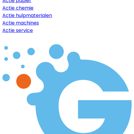
Actie papier
Actie chemie
Actie hulpmaterialen
Actie machines
Actie service