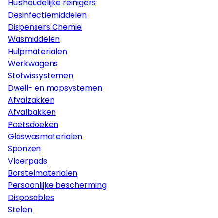
Huishoudelijke reinigers
Desinfectiemiddelen
Dispensers Chemie
Wasmiddelen
Hulpmaterialen
Werkwagens
Stofwissystemen
Dweil- en mopsystemen
Afvalzakken
Afvalbakken
Poetsdoeken
Glaswasmaterialen
Sponzen
Vloerpads
Borstelmaterialen
Persoonlijke bescherming
Disposables
Stelen