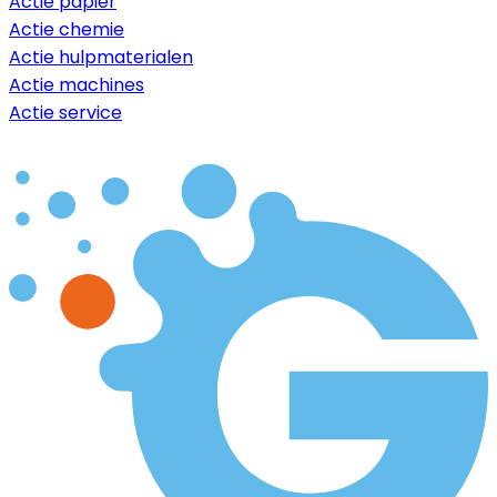
Actie papier
Actie chemie
Actie hulpmaterialen
Actie machines
Actie service