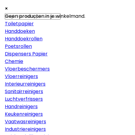
×
×
×
Papier
Geen producten in je winkelmand.
Toiletpapier
Handdoeken
Handdoekrollen
Poetsrollen
Dispensers Papier
Chemie
Vloerbeschermers
Vloerreinigers
Interieurreinigers
Sanitairreinigers
Luchtverfrissers
Handreinigers
Keukenreinigers
Vaatwasreinigers
Industriereinigers