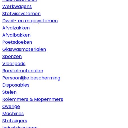
Werkwagens
Stofwissystemen
Dweil- en mopsystemen
Afvalzakken
Afvalbakken
Poetsdoeken
Glaswasmaterialen
Sponzen
Vloerpads
Borstelmaterialen
Persoonlijke bescherming
Disposables
Stelen
Rolemmers & Mopemmers
Overige
Machines
Stofzuigers
Industriezuigers