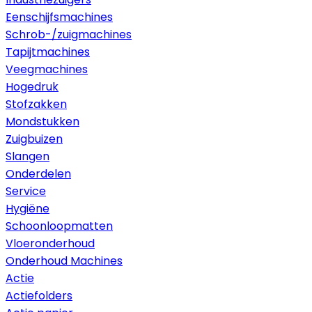
Eenschijfsmachines
Schrob-/zuigmachines
Tapijtmachines
Veegmachines
Hogedruk
Stofzakken
Mondstukken
Zuigbuizen
Slangen
Onderdelen
Service
Hygiëne
Schoonloopmatten
Vloeronderhoud
Onderhoud Machines
Actie
Actiefolders