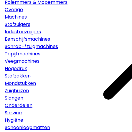
Rolemmers & Mopemmers
Overige
Machines
Stofzuigers
Industriezuigers
Eenschijfsmachines
Schrob-/zuigmachines
Tapijtmachines
Veegmachines
Hogedruk
Stofzakken
Mondstukken
Zuigbuizen
Slangen
Onderdelen
Service
Hygiëne
Schoonloopmatten