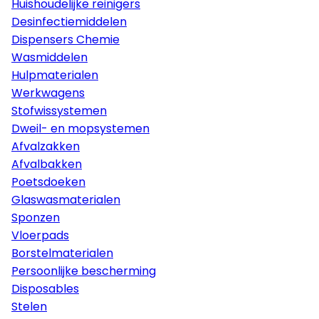
Huishoudelijke reinigers
Desinfectiemiddelen
Dispensers Chemie
Wasmiddelen
Hulpmaterialen
Werkwagens
Stofwissystemen
Dweil- en mopsystemen
Afvalzakken
Afvalbakken
Poetsdoeken
Glaswasmaterialen
Sponzen
Vloerpads
Borstelmaterialen
Persoonlijke bescherming
Disposables
Stelen