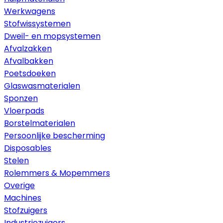
Werkwagens
Stofwissystemen
Dweil- en mopsystemen
Afvalzakken
Afvalbakken
Poetsdoeken
Glaswasmaterialen
Sponzen
Vloerpads
Borstelmaterialen
Persoonlijke bescherming
Disposables
Stelen
Rolemmers & Mopemmers
Overige
Machines
Stofzuigers
Industriezuigers