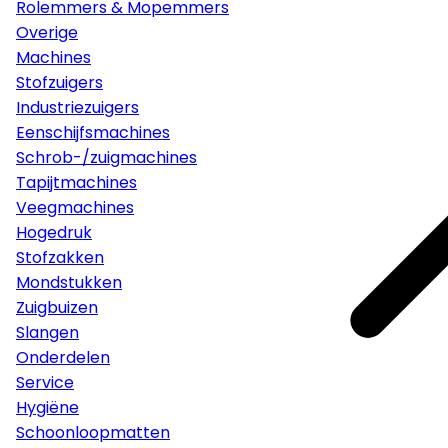
Rolemmers & Mopemmers
Overige
Machines
Stofzuigers
Industriezuigers
Eenschijfsmachines
Schrob-/zuigmachines
Tapijtmachines
Veegmachines
Hogedruk
Stofzakken
Mondstukken
Zuigbuizen
Slangen
Onderdelen
Service
Hygiëne
Schoonloopmatten