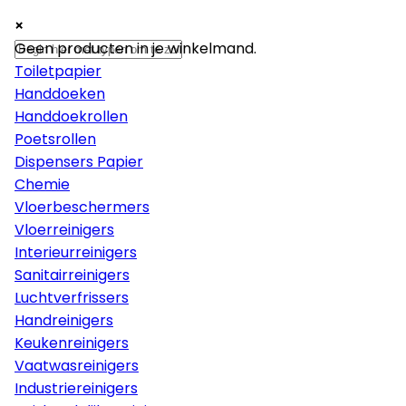
×
×
×
Papier
Geen producten in je winkelmand.
Toiletpapier
Handdoeken
Handdoekrollen
Poetsrollen
Dispensers Papier
Chemie
Vloerbeschermers
Vloerreinigers
Interieurreinigers
Sanitairreinigers
Luchtverfrissers
Handreinigers
Keukenreinigers
Vaatwasreinigers
Industriereinigers