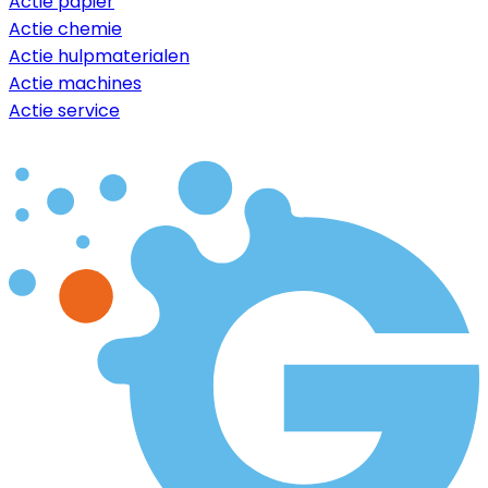
Actie papier
Actie chemie
Actie hulpmaterialen
Actie machines
Actie service