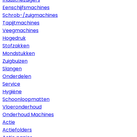
Eenschijfsmachines
Schrob-/zuigmachines
Tapijtmachines
Veegmachines
Hogedruk
Stofzakken
Mondstukken
Zuigbuizen
Slangen
Onderdelen
Service
Hygiëne
Schoonloopmatten
Vloeronderhoud
Onderhoud Machines
Actie
Actiefolders