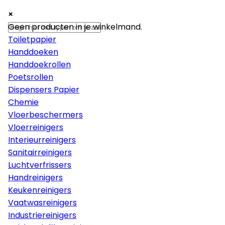
×
×
×
Papier
Geen producten in je winkelmand.
Toiletpapier
Handdoeken
Handdoekrollen
Poetsrollen
Dispensers Papier
Chemie
Vloerbeschermers
Vloerreinigers
Interieurreinigers
Sanitairreinigers
Luchtverfrissers
Handreinigers
Keukenreinigers
Vaatwasreinigers
Industriereinigers