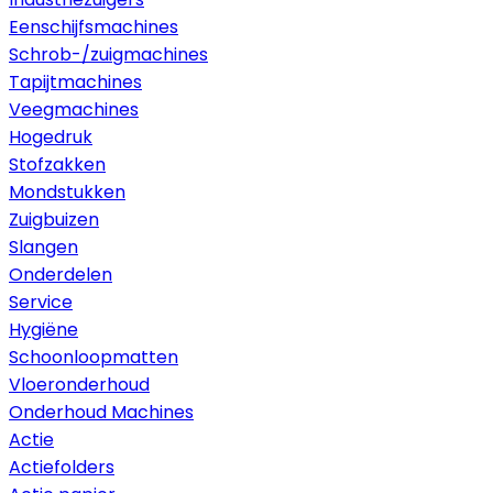
Eenschijfsmachines
Schrob-/zuigmachines
Tapijtmachines
Veegmachines
Hogedruk
Stofzakken
Mondstukken
Zuigbuizen
Slangen
Onderdelen
Service
Hygiëne
Schoonloopmatten
Vloeronderhoud
Onderhoud Machines
Actie
Actiefolders