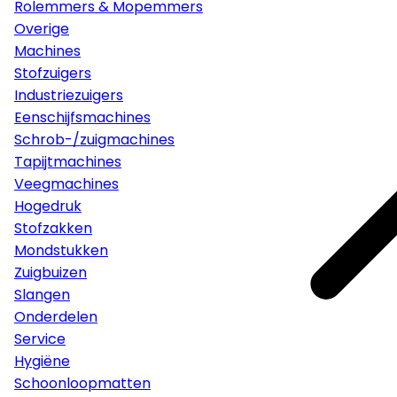
Rolemmers & Mopemmers
Overige
Machines
Stofzuigers
Industriezuigers
Eenschijfsmachines
Schrob-/zuigmachines
Tapijtmachines
Veegmachines
Hogedruk
Stofzakken
Mondstukken
Zuigbuizen
Slangen
Onderdelen
Service
Hygiëne
Schoonloopmatten