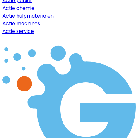
Actie papier
Actie chemie
Actie hulpmaterialen
Actie machines
Actie service