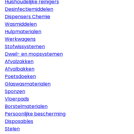
Huishoudelijke reinigers
Desinfectiemiddelen
Dispensers Chemie
Wasmiddelen
Hulpmaterialen
Werkwagens
Stofwissystemen
Dweil- en mopsystemen
Afvalzakken
Afvalbakken
Poetsdoeken
Glaswasmaterialen
Sponzen
Vloerpads
Borstelmaterialen
Persoonlijke bescherming
Disposables
Stelen