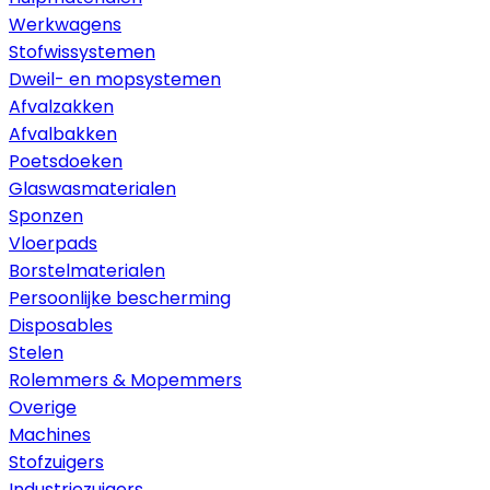
Werkwagens
Stofwissystemen
Dweil- en mopsystemen
Afvalzakken
Afvalbakken
Poetsdoeken
Glaswasmaterialen
Sponzen
Vloerpads
Borstelmaterialen
Persoonlijke bescherming
Disposables
Stelen
Rolemmers & Mopemmers
Overige
Machines
Stofzuigers
Industriezuigers