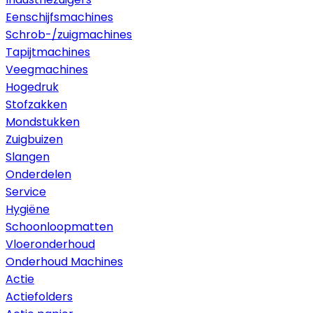
Eenschijfsmachines
Schrob-/zuigmachines
Tapijtmachines
Veegmachines
Hogedruk
Stofzakken
Mondstukken
Zuigbuizen
Slangen
Onderdelen
Service
Hygiëne
Schoonloopmatten
Vloeronderhoud
Onderhoud Machines
Actie
Actiefolders