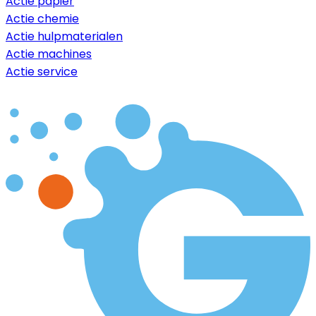
Actie papier
Actie chemie
Actie hulpmaterialen
Actie machines
Actie service