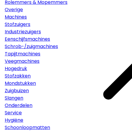
Rolemmers & Mopemmers
Overige
Machines
Stofzuigers
Industriezuigers
Eenschijfsmachines
Schrob-/zuigmachines
Tapijtmachines
Veegmachines
Hogedruk
Stofzakken
Mondstukken
Zuigbuizen
Slangen
Onderdelen
Service
Hygiëne
Schoonloopmatten