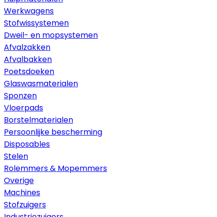
Werkwagens
Stofwissystemen
Dweil- en mopsystemen
Afvalzakken
Afvalbakken
Poetsdoeken
Glaswasmaterialen
Sponzen
Vloerpads
Borstelmaterialen
Persoonlijke bescherming
Disposables
Stelen
Rolemmers & Mopemmers
Overige
Machines
Stofzuigers
Industriezuigers