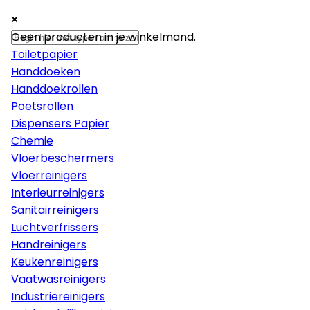
×
×
×
Papier
Geen producten in je winkelmand.
Toiletpapier
Handdoeken
Handdoekrollen
Poetsrollen
Dispensers Papier
Chemie
Vloerbeschermers
Vloerreinigers
Interieurreinigers
Sanitairreinigers
Luchtverfrissers
Handreinigers
Keukenreinigers
Vaatwasreinigers
Industriereinigers