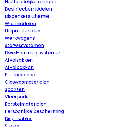
Huishoudelijke reinigers
Desinfectiemiddelen
Dispensers Chemie
Wasmiddelen
Hulpmaterialen
Werkwagens
Stofwissystemen
Dweil- en mopsystemen
Afvalzakken
Afvalbakken
Poetsdoeken
Glaswasmaterialen
Sponzen
Vloerpads
Borstelmaterialen
Persoonlijke bescherming
Disposables
Stelen