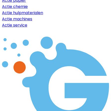
Actie papier
Actie chemie
Actie hulpmaterialen
Actie machines
Actie service