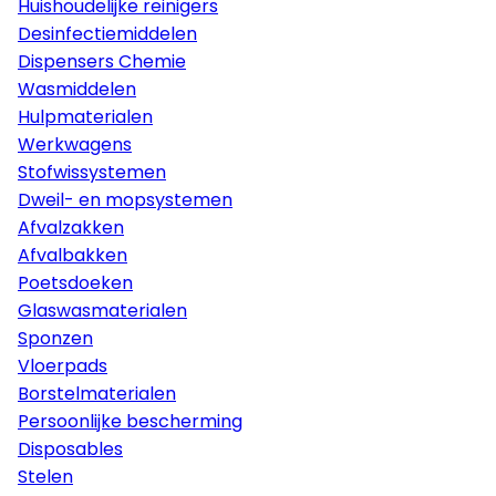
Huishoudelijke reinigers
Desinfectiemiddelen
Dispensers Chemie
Wasmiddelen
Hulpmaterialen
Werkwagens
Stofwissystemen
Dweil- en mopsystemen
Afvalzakken
Afvalbakken
Poetsdoeken
Glaswasmaterialen
Sponzen
Vloerpads
Borstelmaterialen
Persoonlijke bescherming
Disposables
Stelen