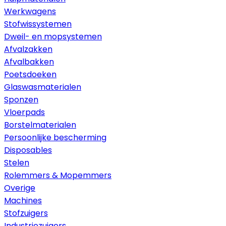
Werkwagens
Stofwissystemen
Dweil- en mopsystemen
Afvalzakken
Afvalbakken
Poetsdoeken
Glaswasmaterialen
Sponzen
Vloerpads
Borstelmaterialen
Persoonlijke bescherming
Disposables
Stelen
Rolemmers & Mopemmers
Overige
Machines
Stofzuigers
Industriezuigers