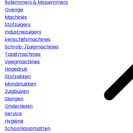
Rolemmers & Mopemmers
Overige
Machines
Stofzuigers
Industriezuigers
Eenschijfsmachines
Schrob-/zuigmachines
Tapijtmachines
Veegmachines
Hogedruk
Stofzakken
Mondstukken
Zuigbuizen
Slangen
Onderdelen
Service
Hygiëne
Schoonloopmatten