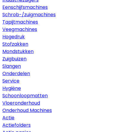
Eenschijfsmachines
Schrob-/zuigmachines
Tapijtmachines
Veegmachines
Hogedruk
Stofzakken
Mondstukken
Zuigbuizen
Slangen
Onderdelen
Service
Hygiëne
Schoonloopmatten
Vloeronderhoud
Onderhoud Machines
Actie
Actiefolders