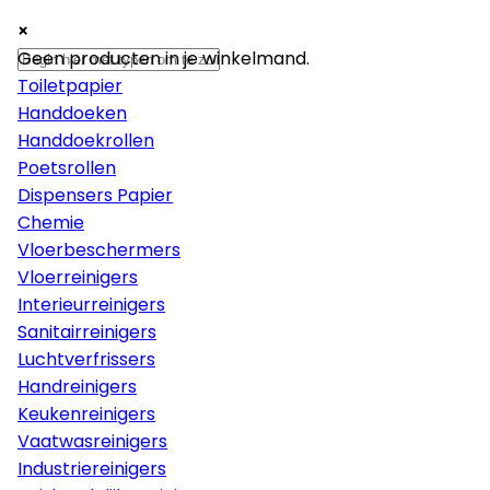
×
×
×
Papier
Geen producten in je winkelmand.
Toiletpapier
Handdoeken
Handdoekrollen
Poetsrollen
Dispensers Papier
Chemie
Vloerbeschermers
Vloerreinigers
Interieurreinigers
Sanitairreinigers
Luchtverfrissers
Handreinigers
Keukenreinigers
Vaatwasreinigers
Industriereinigers