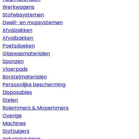
Werkwagens
Stofwissystemen
Dweil- en mopsystemen
Afvalzakken
Afvalbakken
Poetsdoeken
Glaswasmaterialen
Sponzen
Vloerpads
Borstelmaterialen
Persoonlijke bescherming
Disposables
Stelen
Rolemmers & Mopemmers
Overige
Machines
Stofzuigers
Industriezuigers