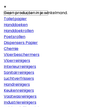
×
×
×
Papier
Geen producten in je winkelmand.
Toiletpapier
Handdoeken
Handdoekrollen
Poetsrollen
Dispensers Papier
Chemie
Vloerbeschermers
Vloerreinigers
Interieurreinigers
Sanitairreinigers
Luchtverfrissers
Handreinigers
Keukenreinigers
Vaatwasreinigers
Industriereinigers