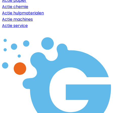
Actie papier
Actie chemie
Actie hulpmaterialen
Actie machines
Actie service