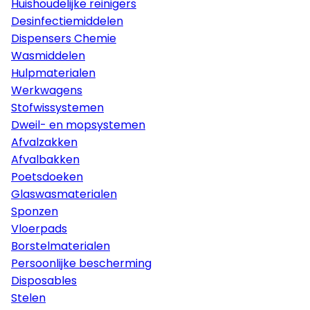
Huishoudelijke reinigers
Desinfectiemiddelen
Dispensers Chemie
Wasmiddelen
Hulpmaterialen
Werkwagens
Stofwissystemen
Dweil- en mopsystemen
Afvalzakken
Afvalbakken
Poetsdoeken
Glaswasmaterialen
Sponzen
Vloerpads
Borstelmaterialen
Persoonlijke bescherming
Disposables
Stelen