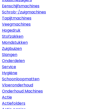
Eenschijfsmachines
Schrob-/zuigmachines
Tapijtmachines
Veegmachines
Hogedruk
Stofzakken
Mondstukken
Zuigbuizen
Slangen
Onderdelen
Service
Hygiëne
Schoonloopmatten
Vloeronderhoud
Onderhoud Machines
Actie
Actiefolders