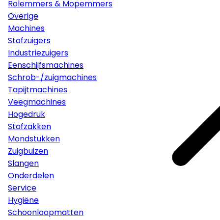
Rolemmers & Mopemmers
Overige
Machines
Stofzuigers
Industriezuigers
Eenschijfsmachines
Schrob-/zuigmachines
Tapijtmachines
Veegmachines
Hogedruk
Stofzakken
Mondstukken
Zuigbuizen
Slangen
Onderdelen
Service
Hygiëne
Schoonloopmatten