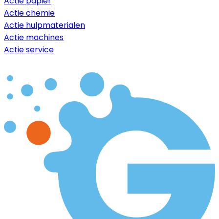
Actie papier
Actie chemie
Actie hulpmaterialen
Actie machines
Actie service