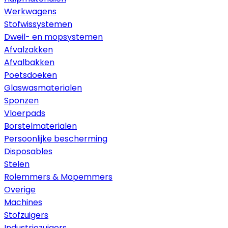
Werkwagens
Stofwissystemen
Dweil- en mopsystemen
Afvalzakken
Afvalbakken
Poetsdoeken
Glaswasmaterialen
Sponzen
Vloerpads
Borstelmaterialen
Persoonlijke bescherming
Disposables
Stelen
Rolemmers & Mopemmers
Overige
Machines
Stofzuigers
Industriezuigers