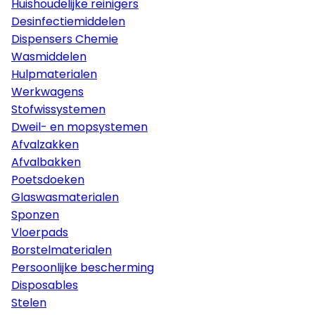
Huishoudelijke reinigers
Desinfectiemiddelen
Dispensers Chemie
Wasmiddelen
Hulpmaterialen
Werkwagens
Stofwissystemen
Dweil- en mopsystemen
Afvalzakken
Afvalbakken
Poetsdoeken
Glaswasmaterialen
Sponzen
Vloerpads
Borstelmaterialen
Persoonlijke bescherming
Disposables
Stelen