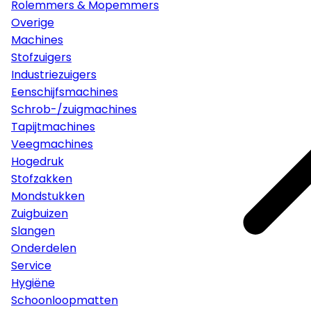
Rolemmers & Mopemmers
Overige
Machines
Stofzuigers
Industriezuigers
Eenschijfsmachines
Schrob-/zuigmachines
Tapijtmachines
Veegmachines
Hogedruk
Stofzakken
Mondstukken
Zuigbuizen
Slangen
Onderdelen
Service
Hygiëne
Schoonloopmatten