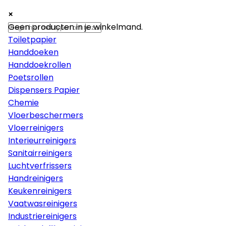
×
×
×
Papier
Geen producten in je winkelmand.
Toiletpapier
Handdoeken
Handdoekrollen
Poetsrollen
Dispensers Papier
Chemie
Vloerbeschermers
Vloerreinigers
Interieurreinigers
Sanitairreinigers
Luchtverfrissers
Handreinigers
Keukenreinigers
Vaatwasreinigers
Industriereinigers