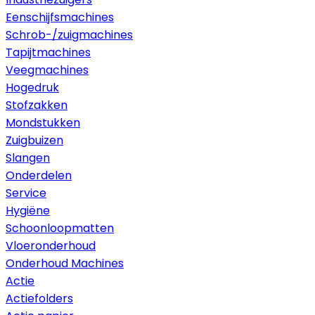
Eenschijfsmachines
Schrob-/zuigmachines
Tapijtmachines
Veegmachines
Hogedruk
Stofzakken
Mondstukken
Zuigbuizen
Slangen
Onderdelen
Service
Hygiëne
Schoonloopmatten
Vloeronderhoud
Onderhoud Machines
Actie
Actiefolders