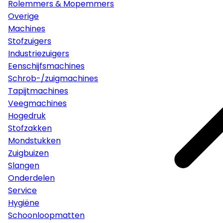
Rolemmers & Mopemmers
Overige
Machines
Stofzuigers
Industriezuigers
Eenschijfsmachines
Schrob-/zuigmachines
Tapijtmachines
Veegmachines
Hogedruk
Stofzakken
Mondstukken
Zuigbuizen
Slangen
Onderdelen
Service
Hygiëne
Schoonloopmatten