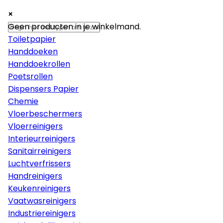
×
×
×
Papier
Geen producten in je winkelmand.
Toiletpapier
Handdoeken
Handdoekrollen
Poetsrollen
Dispensers Papier
Chemie
Vloerbeschermers
Vloerreinigers
Interieurreinigers
Sanitairreinigers
Luchtverfrissers
Handreinigers
Keukenreinigers
Vaatwasreinigers
Industriereinigers