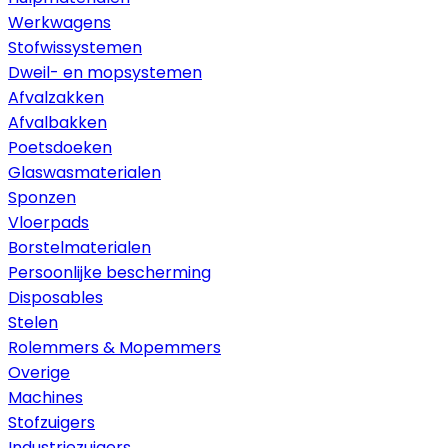
Werkwagens
Stofwissystemen
Dweil- en mopsystemen
Afvalzakken
Afvalbakken
Poetsdoeken
Glaswasmaterialen
Sponzen
Vloerpads
Borstelmaterialen
Persoonlijke bescherming
Disposables
Stelen
Rolemmers & Mopemmers
Overige
Machines
Stofzuigers
Industriezuigers