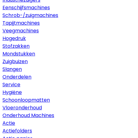
Eenschijfsmachines
Schrob-/zuigmachines
Tapijtmachines
Veegmachines
Hogedruk
Stofzakken
Mondstukken
Zuigbuizen
Slangen
Onderdelen
Service
Hygiëne
Schoonloopmatten
Vloeronderhoud
Onderhoud Machines
Actie
Actiefolders