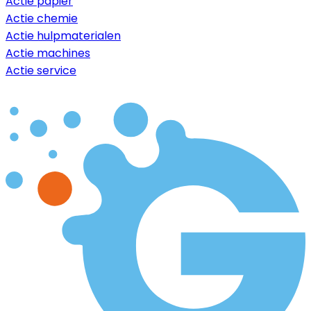
Actie papier
Actie chemie
Actie hulpmaterialen
Actie machines
Actie service