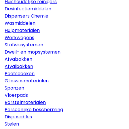
Huishoudelijke reinigers
Desinfectiemiddelen
Dispensers Chemie
Wasmiddelen
Hulpmaterialen
Werkwagens
Stofwissystemen
Dweil- en mopsystemen
Afvalzakken
Afvalbakken
Poetsdoeken
Glaswasmaterialen
Sponzen
Vloerpads
Borstelmaterialen
Persoonlijke bescherming
Disposables
Stelen