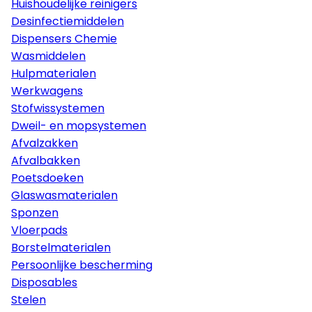
Huishoudelijke reinigers
Desinfectiemiddelen
Dispensers Chemie
Wasmiddelen
Hulpmaterialen
Werkwagens
Stofwissystemen
Dweil- en mopsystemen
Afvalzakken
Afvalbakken
Poetsdoeken
Glaswasmaterialen
Sponzen
Vloerpads
Borstelmaterialen
Persoonlijke bescherming
Disposables
Stelen