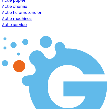
Actie papier
Actie chemie
Actie hulpmaterialen
Actie machines
Actie service