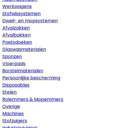
Werkwagens
Stofwissystemen
Dweil- en mopsystemen
Afvalzakken
Afvalbakken
Poetsdoeken
Glaswasmaterialen
Sponzen
Vloerpads
Borstelmaterialen
Persoonlijke bescherming
Disposables
Stelen
Rolemmers & Mopemmers
Overige
Machines
Stofzuigers
Industriezuigers