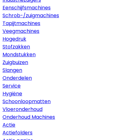
Eenschijfsmachines
Schrob-/zuigmachines
Tapijtmachines
Veegmachines
Hogedruk
Stofzakken
Mondstukken
Zuigbuizen
Slangen
Onderdelen
Service
Hygiëne
Schoonloopmatten
Vloeronderhoud
Onderhoud Machines
Actie
Actiefolders