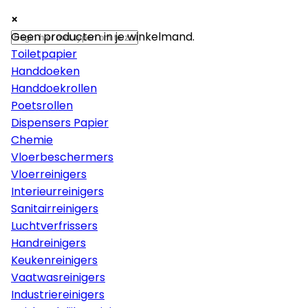
×
×
×
Papier
Geen producten in je winkelmand.
Toiletpapier
Handdoeken
Handdoekrollen
Poetsrollen
Dispensers Papier
Chemie
Vloerbeschermers
Vloerreinigers
Interieurreinigers
Sanitairreinigers
Luchtverfrissers
Handreinigers
Keukenreinigers
Vaatwasreinigers
Industriereinigers