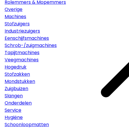
Rolemmers & Mopemmers
Overige
Machines
Stofzuigers
Industriezuigers
Eenschijfsmachines
Schrob-/zuigmachines
Tapijtmachines
Veegmachines
Hogedruk
Stofzakken
Mondstukken
Zuigbuizen
Slangen
Onderdelen
Service
Hygiëne
Schoonloopmatten