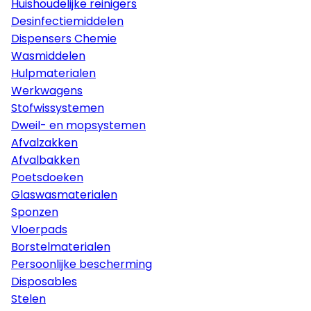
Huishoudelijke reinigers
Desinfectiemiddelen
Dispensers Chemie
Wasmiddelen
Hulpmaterialen
Werkwagens
Stofwissystemen
Dweil- en mopsystemen
Afvalzakken
Afvalbakken
Poetsdoeken
Glaswasmaterialen
Sponzen
Vloerpads
Borstelmaterialen
Persoonlijke bescherming
Disposables
Stelen