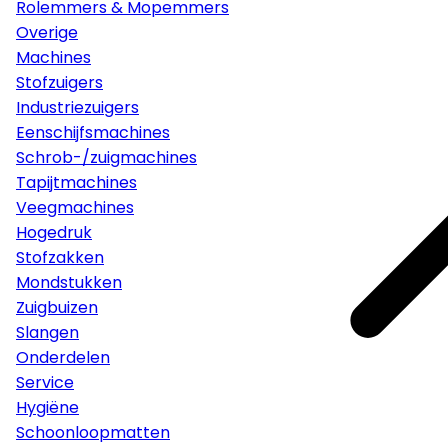
Rolemmers & Mopemmers
Overige
Machines
Stofzuigers
Industriezuigers
Eenschijfsmachines
Schrob-/zuigmachines
Tapijtmachines
Veegmachines
Hogedruk
Stofzakken
Mondstukken
Zuigbuizen
Slangen
Onderdelen
Service
Hygiëne
Schoonloopmatten