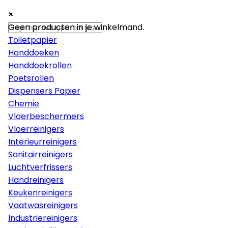
×
×
×
Papier
Geen producten in je winkelmand.
Toiletpapier
Handdoeken
Handdoekrollen
Poetsrollen
Dispensers Papier
Chemie
Vloerbeschermers
Vloerreinigers
Interieurreinigers
Sanitairreinigers
Luchtverfrissers
Handreinigers
Keukenreinigers
Vaatwasreinigers
Industriereinigers