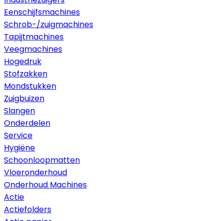
Eenschijfsmachines
Schrob-/zuigmachines
Tapijtmachines
Veegmachines
Hogedruk
Stofzakken
Mondstukken
Zuigbuizen
Slangen
Onderdelen
Service
Hygiëne
Schoonloopmatten
Vloeronderhoud
Onderhoud Machines
Actie
Actiefolders