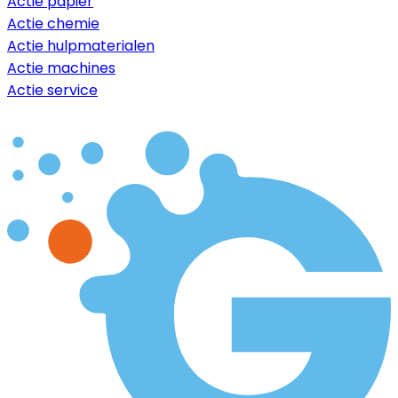
Actie papier
Actie chemie
Actie hulpmaterialen
Actie machines
Actie service