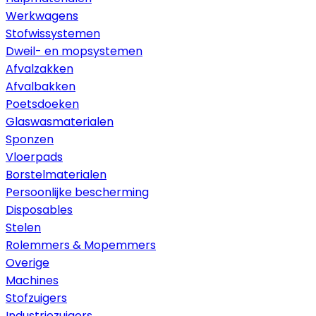
Werkwagens
Stofwissystemen
Dweil- en mopsystemen
Afvalzakken
Afvalbakken
Poetsdoeken
Glaswasmaterialen
Sponzen
Vloerpads
Borstelmaterialen
Persoonlijke bescherming
Disposables
Stelen
Rolemmers & Mopemmers
Overige
Machines
Stofzuigers
Industriezuigers