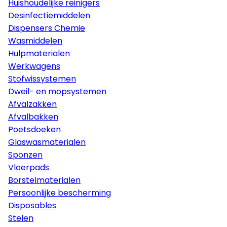
Huishoudelijke reinigers
Desinfectiemiddelen
Dispensers Chemie
Wasmiddelen
Hulpmaterialen
Werkwagens
Stofwissystemen
Dweil- en mopsystemen
Afvalzakken
Afvalbakken
Poetsdoeken
Glaswasmaterialen
Sponzen
Vloerpads
Borstelmaterialen
Persoonlijke bescherming
Disposables
Stelen