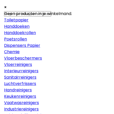
×
×
×
Papier
Geen producten in je winkelmand.
Toiletpapier
Handdoeken
Handdoekrollen
Poetsrollen
Dispensers Papier
Chemie
Vloerbeschermers
Vloerreinigers
Interieurreinigers
Sanitairreinigers
Luchtverfrissers
Handreinigers
Keukenreinigers
Vaatwasreinigers
Industriereinigers