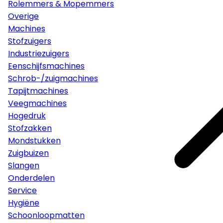
Rolemmers & Mopemmers
Overige
Machines
Stofzuigers
Industriezuigers
Eenschijfsmachines
Schrob-/zuigmachines
Tapijtmachines
Veegmachines
Hogedruk
Stofzakken
Mondstukken
Zuigbuizen
Slangen
Onderdelen
Service
Hygiëne
Schoonloopmatten