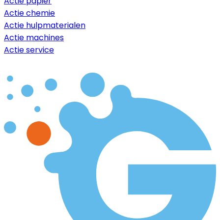
Actie papier
Actie chemie
Actie hulpmaterialen
Actie machines
Actie service