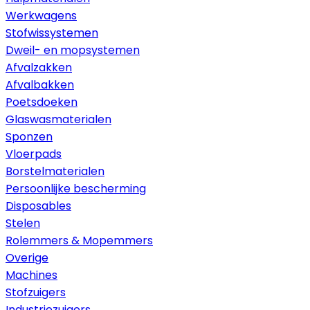
Werkwagens
Stofwissystemen
Dweil- en mopsystemen
Afvalzakken
Afvalbakken
Poetsdoeken
Glaswasmaterialen
Sponzen
Vloerpads
Borstelmaterialen
Persoonlijke bescherming
Disposables
Stelen
Rolemmers & Mopemmers
Overige
Machines
Stofzuigers
Industriezuigers