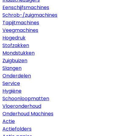
Eenschijfsmachines
Schrob-/zuigmachines
Tapijtmachines
Veegmachines
Hogedruk
Stofzakken
Mondstukken
Zuigbuizen
Slangen
Onderdelen
Service
Hygiëne
Schoonloopmatten
Vloeronderhoud
Onderhoud Machines
Actie
Actiefolders